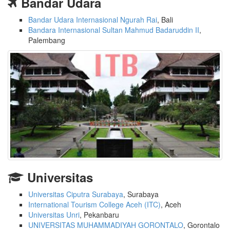
Bandar Udara
Bandar Udara Internasional Ngurah Rai
, Bali
Bandara Internasional Sultan Mahmud Badaruddin II
,
Palembang
Universitas
Universitas Ciputra Surabaya
, Surabaya
International Tourism College Aceh (ITC)
, Aceh
Universitas Unri
, Pekanbaru
UNIVERSITAS MUHAMMADIYAH GORONTALO
, Gorontalo