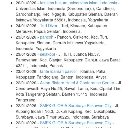
26/01/2026 -
fakultas hukum universitas islam indonesia
-
Universitas Islam Indonesia (Sardonoharjo), Candirejo,
Sardonoharjo, Kec. Ngaglik, Kabupaten Sleman, Daerah
Istimewa Yogyakarta 55581, Indonesia, Yogyakarta
24/01/2026 -
Teri Diver
- Teri, Kimaam, Kabupaten
Merauke, Papua Selatan, Indonesia,
23/01/2026 -
pancoh
- Pancoh, Girikerto, Kec. Turi,
Kabupaten Sleman, Daerah Istimewa Yogyakarta,
Indonesia, Yogyakarta
23/01/2026 -
selakopi
- Jl. Ir. H. Juanda No.57,
Pamoyanan, Kec. Cianjur, Kabupaten Cianjur, Jawa Barat
43211, Indonesia, Puncak
23/01/2026 -
tante idaman pascol
- Idaman, Patia,
Kabupaten Pandeglang, Banten, Indonesia, Anyer
22/01/2026 -
Aston Bintaro Hotel & Conference Center
- Jl.
Cendrawasih Raya No.25, Sawah Lama, Kec. Ciputat Tim.,
Kota Tangerang Selatan, Banten 15413, Indonesia,
Tangerang
22/01/2026 -
SMPK GLORIA Surabaya Pakuwon City
- Jl.
Kupang Indah I No.3, Dukuh Kupang, Kec. Dukuhpakis,
Surabaya, Jawa Timur 60225, Indonesia, Surabaya
22/01/2026 -
SMPK GLORIA Surabaya Pakuwon City
-