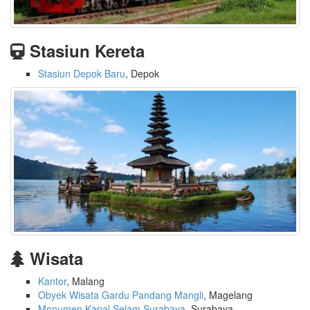
Stasiun Kereta
Stasiun Depok Baru
, Depok
Wisata
Kantor
, Malang
Obyek Wisata Gardu Pandang Mangli
, Magelang
Monumen Kapal Selam Surabaya
, Surabaya