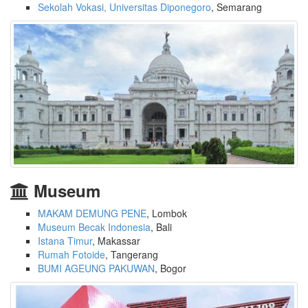
Sekolah Vokasi, Universitas Diponegoro
, Semarang
Museum
MAKAM DEMUNG PENE
, Lombok
Museum Becak Indonesia
, Bali
Istana Timur
, Makassar
Rumah Fotoide
, Tangerang
BUMI AGEUNG PAKUWAN
, Bogor