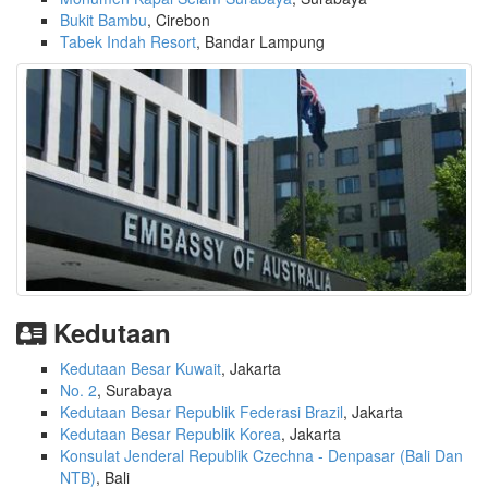
Bukit Bambu
, Cirebon
Tabek Indah Resort
, Bandar Lampung
Kedutaan
Kedutaan Besar Kuwait
, Jakarta
No. 2
, Surabaya
Kedutaan Besar Republik Federasi Brazil
, Jakarta
Kedutaan Besar Republik Korea
, Jakarta
Konsulat Jenderal Republik Czechna - Denpasar (Bali Dan
NTB)
, Bali