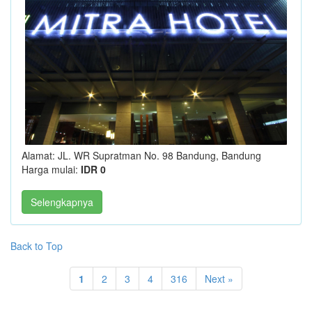
Alamat: JL. WR Supratman No. 98 Bandung, Bandung
Harga mulai:
IDR 0
Selengkapnya
Back to Top
1
2
3
4
316
Next »