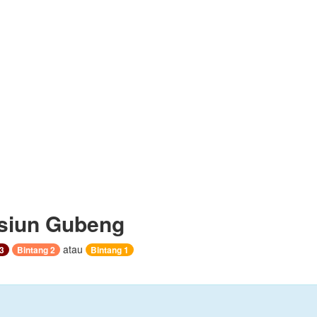
siun Gubeng
atau
3
Bintang 2
Bintang 1