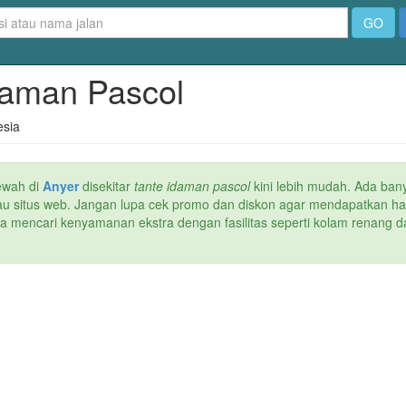
GO
Idaman Pascol
esia
ewah di
Anyer
disekitar
tante idaman pascol
kini lebih mudah. Ada bany
atau situs web. Jangan lupa cek promo dan diskon agar mendapatkan h
ika mencari kenyamanan ekstra dengan fasilitas seperti kolam renang da