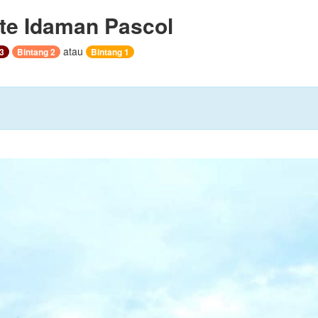
te Idaman Pascol
atau
3
Bintang 2
Bintang 1