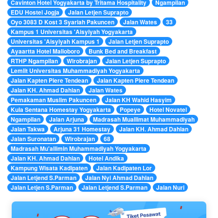
Cavinton Hotel Yogyakarta by Tritama Hospitality
Ngampilan
EDU Hostel Jogja
Jalan Letjen Suprapto
Oyo 3083 D Kost 3 Syariah Pakuncen
Jalan Wates
33
Kampus 1 Universitas 'Aisyiyah Yogyakarta
Universitas 'Aisyiyah Kampus 1
Jalan Letjen Suprapto
Ayaartta Hotel Malioboro
Bunk Bed and Breakfast
RTHP Ngampilan
Wirobrajan
Jalan Letjen Suprapto
Lemlit Universitas Muhammadiyah Yogyakarta
Jalan Kapten Piere Tendean
Jalan Kapten Piere Tendean
Jalan KH. Ahmad Dahlan
Jalan Wates
Pemakaman Muslim Pakuncen
Jalan KH Wahid Hasyim
Kula Sentana Homestay Yogyakarta
Popeye
Hotel Novatel
Ngampilan
Jalan Arjuna
Madrasah Muallimat Muhammadiyah
Jalan Takwa
Arjuna 31 Homestay
Jalan KH. Ahmad Dahlan
Jalan Suronatan
Wirobrajan
68
Madrasah Mu'allimin Muhammadiyah Yogyakarta
Jalan KH. Ahmad Dahlan
Hotel Andika
Kampung Wisata Kadipaten
Jalan Kadipaten Lor
Jalan Letjend S.Parman
Jalan Nyi Ahmad Dahlan
Jalan Letjen S.Parman
Jalan Letjend S.Parman
Jalan Nuri