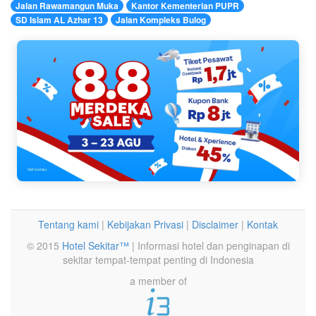
Jalan Rawamangun Muka
Kantor Kementerian PUPR
SD Islam AL Azhar 13
Jalan Kompleks Bulog
Tentang kami
|
Kebijakan Privasi
|
Disclaimer
|
Kontak
© 2015
Hotel Sekitar™
| Informasi hotel dan penginapan di
sekitar tempat-tempat penting di Indonesia
a member of