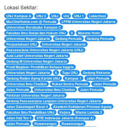
Lokasi Sekitar:
UNJ Kampus A
UNJ 2
UNJ
Unj
UNJ 1
Labschool
MaxOneHotels.com @ Pemuda
LPPM Universitas Negeri Jakarta
Universitas Borobudur Kampus C
Fakultas Ilmu Sosial dan Hukum UNJ
9
Maxone Hotel
Universitas Negeri Jakarta
Gedung Pemuda
Gedung Pemuda
Perpustakaan UNJ
Universitas Negeri Jakarta
Pascasarjana Universitas Negeri Jakarta (UNJ)
Aula Latief Universitas Negeri Jakarta
Gedung M Universitas Negeri Jakarta
Prodi Magister Pendidikan Bahasa Inggris
Universitas Negeri Jakarta
6
Tugu UNJ
Gedung Rektorat
Gedung Raden Ajeng Kartini UNJ
Kampus 1
Jalan Pemuda
Universitas Ibnu Chaldun
Rukan Sentra Pemuda
Jalan Pemuda
Jalan Pemuda
Universitas Ibnu Chaldun
Jalan Pemuda
Parkiran Universitas Negeri Jakarta
Gedung Pascasarjana Lanjutan Universitas Negeri Jakarta
Jalan Daksinapati Barat 4
Akademi Kebidanan Prestasi Agung
Fakultas Ilmu Pendidikan UNJ
Kejora
Wisma Lamida 2
Jalan Haji Ten 1
STIE Indonesia Jakarta (Kampus A)
Jalan Pemuda
Rawamangun
Rawamangun