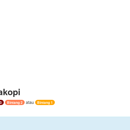
akopi
atau
3
Bintang 2
Bintang 1