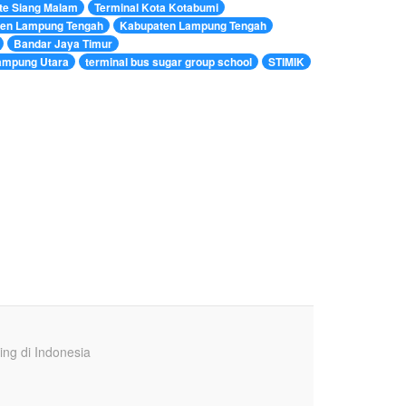
te Siang Malam
Terminal Kota Kotabumi
en Lampung Tengah
Kabupaten Lampung Tengah
Bandar Jaya Timur
ampung Utara
terminal bus sugar group school
STIMIK
ing di Indonesia