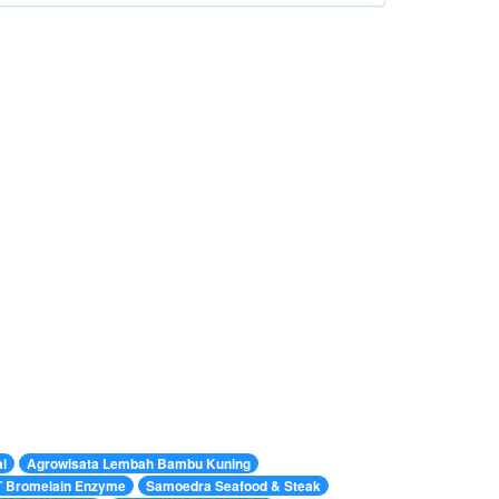
l
Agrowisata Lembah Bambu Kuning
T Bromelain Enzyme
Samoedra Seafood & Steak