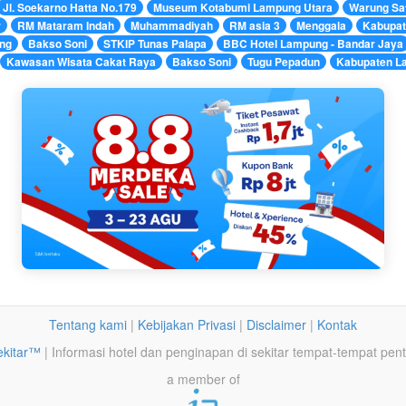
Jl. Soekarno Hatta No.179
Museum Kotabumi Lampung Utara
Warung Sa
r
RM Mataram Indah
Muhammadiyah
RM asia 3
Menggala
Kabupat
eng
Bakso Soni
STKIP Tunas Palapa
BBC Hotel Lampung - Bandar Jaya
Kawasan Wisata Cakat Raya
Bakso Soni
Tugu Pepadun
Kabupaten L
Tentang kami
|
Kebijakan Privasi
|
Disclaimer
|
Kontak
ekitar™
| Informasi hotel dan penginapan di sekitar tempat-tempat pent
a member of