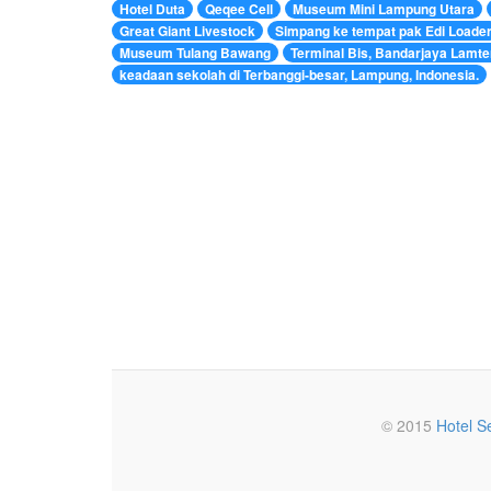
Hotel Duta
Qeqee Cell
Museum Mini Lampung Utara
Great Giant Livestock
Simpang ke tempat pak Edi Loade
Museum Tulang Bawang
Terminal Bis, Bandarjaya Lamt
keadaan sekolah di Terbanggi-besar, Lampung, Indonesia.
© 2015
Hotel S