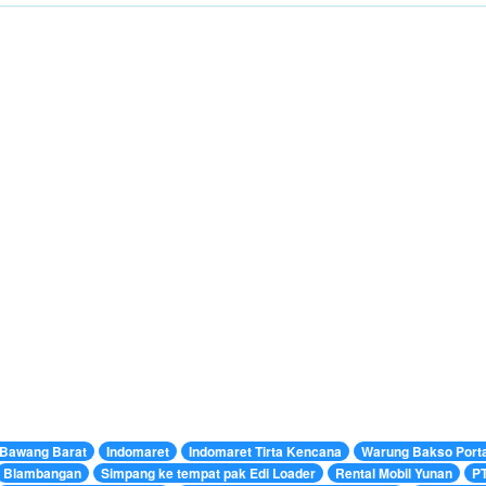
 Bawang Barat
Indomaret
Indomaret Tirta Kencana
Warung Bakso Porta
Blambangan
Simpang ke tempat pak Edi Loader
Rental Mobil Yunan
P