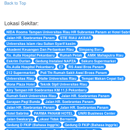
Back to Top
Lokasi Sekitar:
NIDA Rooms Tampan Universitas Riau HR Subrantas Panam at Hotel Sabr
Jalan HR. Soebrantas Panam
STIE RIAU AKBAR
Universitas islam riau Sultan Syarif kasim
Akademi Keuangan Dan Perbankan Riau
Simpang Baru
Rs. Aulia Hospital Pekanbaru
Rumah Petak
AMIK Mahaputra Riau
Eskrim Durian
Gedung Instalasi NAPZA
Sakuro Supermarket
Rs.Aulia Hospital Pekanbaru
E7
RS Awal Bros Panam
212 Supermarket
Poli Tht Rumah Sakit Awal Bross Panam
Universitas Riau
Halte Universitas Riau
Tempat Makan Cepat Saji
Mona Plaza Hotel
Teknik Sipil Universitas Riau
Airy Tampan HR Soebrantas KM 11,5 Pekanbaru
Rumah Sakit Universitas Riau
Jalan HR. Soebrantas Panam
Sarapan Pagi Bunda
Jalan HR. Soebrantas Panam
Jalan HR. Soebrantas Panam
Jalan HR. Soebrantas Panam
Hotel Sabrina
PARMA PANAM HOTEL
UNRI Business Center
Jalan Swakarya
Lokasi Tidak Bernama
Gedung D FKIP (Bahasa Inggris)
Gedung D FKIP (Bahasa Inggris)