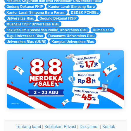
Fakultas Keguruan dan Ilmu Pendidikan Universitas Riau
Gedung Dekanat FKIP
Kantor Lurah Simpang Baru
Kantor Lurah Simpang Baru Panam
DEDEK PONSEL
Universitas Riau
Gedung Dekanat FISIP
Mushalla FISIP Universitas Riau
Fakultas Ilmu Sosial dan Politik, Universitas Riau
Rumah sani
Tugu Universitas Riau
Rusunawa Universitas Riau
Universitas Riau (UNRI)
Kampus Universitas Riau
Tentang kami
|
Kebijakan Privasi
|
Disclaimer
|
Kontak