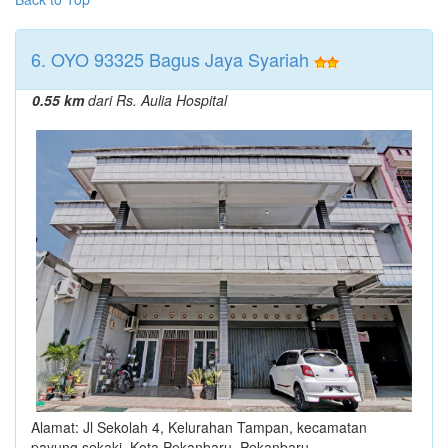
6. OYO 93325 Bagus Jaya Syariah
0.55 km
dari Rs. Aulia Hospital
Alamat: Jl Sekolah 4, Kelurahan Tampan, kecamatan
payung sekaki ,Kota Pekanbaru, Pekanbaru