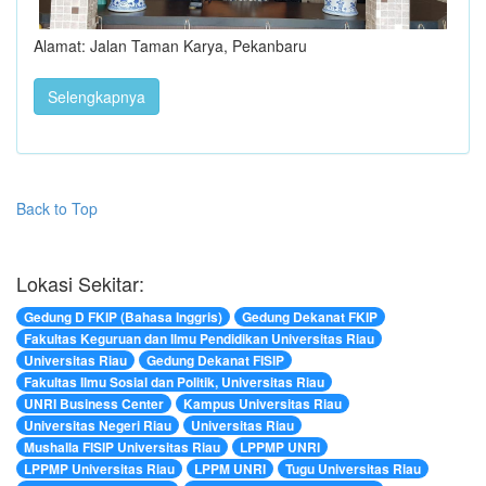
Alamat: Jalan Taman Karya, Pekanbaru
Selengkapnya
Back to Top
Lokasi Sekitar:
Gedung D FKIP (Bahasa Inggris)
Gedung Dekanat FKIP
Fakultas Keguruan dan Ilmu Pendidikan Universitas Riau
Universitas Riau
Gedung Dekanat FISIP
Fakultas Ilmu Sosial dan Politik, Universitas Riau
UNRI Business Center
Kampus Universitas Riau
Universitas Negeri Riau
Universitas Riau
Mushalla FISIP Universitas Riau
LPPMP UNRI
LPPMP Universitas Riau
LPPM UNRI
Tugu Universitas Riau