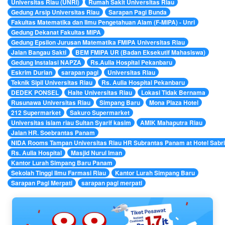
Universitas Riau (UNRI)
Rumah Sakit Universitas Riau
Gedung Arsip Universitas Riau
Sarapan Pagi Bunda
Fakultas Matematika dan Ilmu Pengetahuan Alam (F-MIPA) - Unri
Gedung Dekanat Fakultas MIPA
Gedung Epsilon Jurusan Matematika FMIPA Universitas Riau
Jalan Bangau Sakti
BEM FMIPA UR (Badan Eksekutif Mahasiswa)
Gedung Instalasi NAPZA
Rs.Aulia Hospital Pekanbaru
Eskrim Durian
sarapan pagi
Universitas Riau
Teknik Sipil Universitas Riau
Rs. Aulia Hospital Pekanbaru
DEDEK PONSEL
Halte Universitas Riau
Lokasi Tidak Bernama
Rusunawa Universitas Riau
Simpang Baru
Mona Plaza Hotel
212 Supermarket
Sakuro Supermarket
Universitas islam riau Sultan Syarif kasim
AMIK Mahaputra Riau
Jalan HR. Soebrantas Panam
NIDA Rooms Tampan Universitas Riau HR Subrantas Panam at Hotel Sabr
Rs. Aulia Hospital
Masjid Nurul Iman
Kantor Lurah Simpang Baru Panam
Sekolah Tinggi Ilmu Farmasi Riau
Kantor Lurah Simpang Baru
Sarapan Pagi Merpati
sarapan pagi merpati