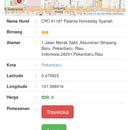
Leaflet
|
©
OpenStreetMap
contributors
Nama Hotel
:
OYO 91187 Palanta Homestay Syariah
Bintang
:
Alamat
:
1,Jalan Merak Sakti ,Kelurahan Simpang
Baru, Pekanbaru, Riau,
Indonesia,28291,Pekanbaru,Riau
Kota
:
Pekanbaru
Latitude
:
0.470823
Longitude
:
101.388916
Harga
:
IDR. 0
Pemesanan
:
Traveloka