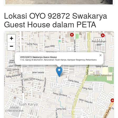
Lokasi OYO 92872 Swakarya
Guest House dalam PETA
+
−
×
OYO 92872 Swakarya Guest House
112, Gang Al Muhsinin, Kelurahan Tuah Karya, Kampar Regency, Pekanbaru