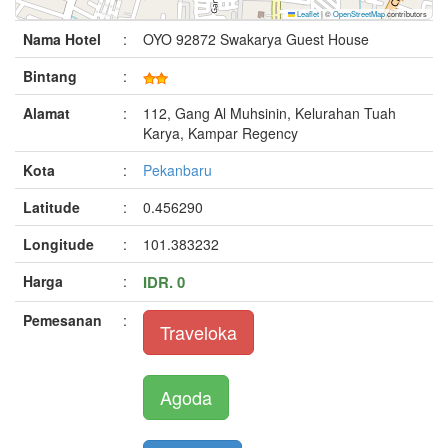
Leaflet
|
©
OpenStreetMap
contributors
Nama Hotel
:
OYO 92872 Swakarya Guest House
Bintang
:
Alamat
:
112, Gang Al Muhsinin, Kelurahan Tuah
Karya, Kampar Regency
Kota
:
Pekanbaru
Latitude
:
0.456290
Longitude
:
101.383232
Harga
:
IDR. 0
Pemesanan
:
Traveloka
Agoda