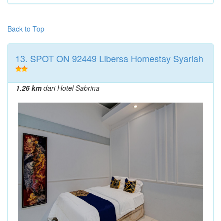
Back to Top
13. SPOT ON 92449 Libersa Homestay Syariah
1.26 km
dari Hotel Sabrina