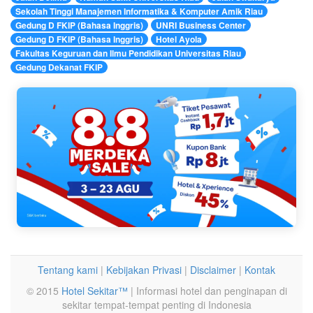
Sekolah Tinggi Manajemen Informatika & Komputer Amik Riau
Gedung D FKIP (Bahasa Inggris)
UNRI Business Center
Gedung D FKIP (Bahasa Inggris)
Hotel Ayola
Fakultas Keguruan dan Ilmu Pendidikan Universitas Riau
Gedung Dekanat FKIP
Tentang kami
|
Kebijakan Privasi
|
Disclaimer
|
Kontak
© 2015
Hotel Sekitar™
| Informasi hotel dan penginapan di
sekitar tempat-tempat penting di Indonesia