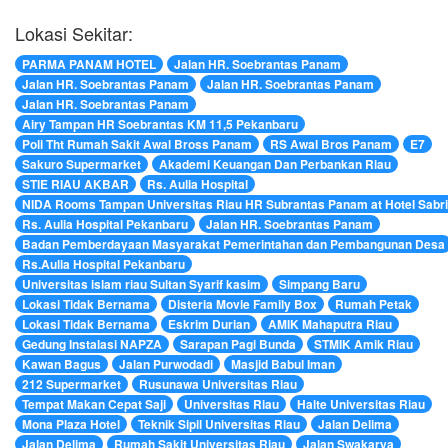
Lokasi Sekitar:
PARMA PANAM HOTEL
Jalan HR. Soebrantas Panam
Jalan HR. Soebrantas Panam
Jalan HR. Soebrantas Panam
Jalan HR. Soebrantas Panam
Airy Tampan HR Soebrantas KM 11,5 Pekanbaru
Poli Tht Rumah Sakit Awal Bross Panam
RS Awal Bros Panam
E7
Sakuro Supermarket
Akademi Keuangan Dan Perbankan Riau
STIE RIAU AKBAR
Rs. Aulia Hospital
NIDA Rooms Tampan Universitas Riau HR Subrantas Panam at Hotel Sabr
Rs. Aulia Hospital Pekanbaru
Jalan HR. Soebrantas Panam
Badan Pemberdayaan Masyarakat Pemerintahan dan Pembangunan Desa
Rs.Aulia Hospital Pekanbaru
Universitas islam riau Sultan Syarif kasim
Simpang Baru
Lokasi Tidak Bernama
Disteria Movie Family Box
Rumah Petak
Lokasi Tidak Bernama
Eskrim Durian
AMIK Mahaputra Riau
Gedung Instalasi NAPZA
Sarapan Pagi Bunda
STMIK Amik Riau
Kawan Bagus
Jalan Purwodadi
Masjid Babul Iman
212 Supermarket
Rusunawa Universitas Riau
Tempat Makan Cepat Saji
Universitas Riau
Halte Universitas Riau
Mona Plaza Hotel
Teknik Sipil Universitas Riau
Jalan Delima
Jalan Delima
Rumah Sakit Universitas Riau
Jalan Swakarya