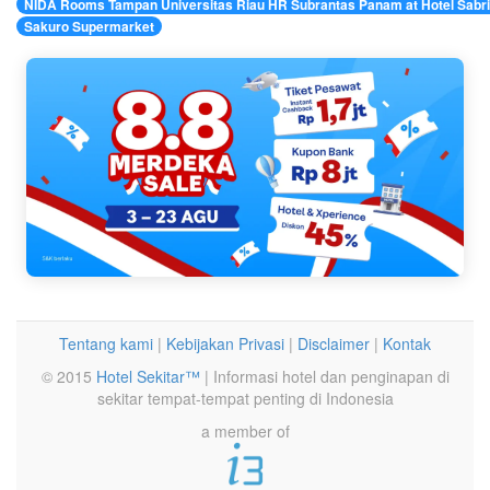
NIDA Rooms Tampan Universitas Riau HR Subrantas Panam at Hotel Sabr
Sakuro Supermarket
Tentang kami
|
Kebijakan Privasi
|
Disclaimer
|
Kontak
© 2015
Hotel Sekitar™
| Informasi hotel dan penginapan di
sekitar tempat-tempat penting di Indonesia
a member of