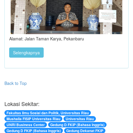
Alamat: Jalan Taman Karya, Pekanbaru
Selengkapnya
Back to Top
Lokasi Sekitar:
Fakultas Ilmu Sosial dan Politik, Universitas Riau
Mushalla FISIP Universitas Riau
Universitas Riau
UNRI Business Center
Gedung D FKIP (Bahasa Inggris)
Gedung D FKIP (Bahasa Inggris)
Gedung Dekanat FKIP