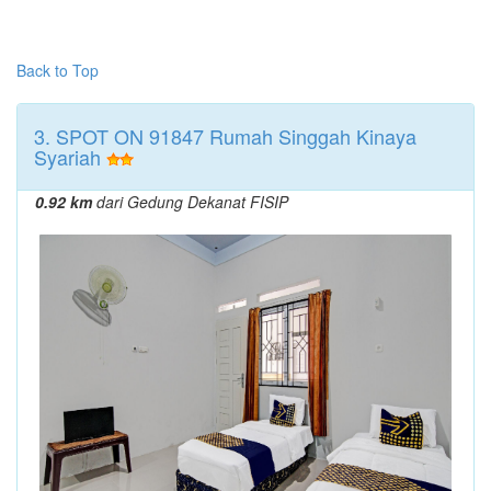
Back to Top
3. SPOT ON 91847 Rumah Singgah Kinaya
Syariah
0.92 km
dari Gedung Dekanat FISIP