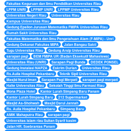
Fakultas Keguruan dan Ilmu Pendidikan Universitas Riau
LPPM UNRI
LPPMP UNRI
LPPMP Universitas Riau
Universitas Negeri Riau
Universitas Riau
Kampus Universitas Riau
Gedung Epsilon Jurusan Matematika FMIPA Universitas Riau
Rumah Sakit Universitas Riau
Fakultas Matematika dan Ilmu Pengetahuan Alam (F-MIPA) - Unri
Gedung Dekanat Fakultas MIPA
Jalan Bangau Sakti
Tugu Universitas Riau
Gedung Arsip Universitas Riau
sarapan pagi
BEM FMIPA UR (Badan Eksekutif Mahasiswa)
Universitas Riau (UNRI)
Sarapan Pagi Bunda
DEDEK PONSEL
Gedung Instalasi NAPZA
Eskrim Durian
Universitas Riau
Rs.Aulia Hospital Pekanbaru
Teknik Sipil Universitas Riau
Masjid Nurul Iman
Sarapan Pagi Merpati
sarapan pagi merpati
Halte Universitas Riau
Sekolah Tinggi Ilmu Farmasi Riau
Mona Plaza Hotel
Kantor Lurah Simpang Baru Panam
Kantor Lurah Simpang Baru
212 Supermarket
Masjid As-Shohwah
Masjid Darul Jannah
Rs. Aulia Hospital Pekanbaru
Simpang Baru
AMIK Mahaputra Riau
sarapan pagi
Universitas islam riau Sultan Syarif kasim
Jalan HR. Soebrantas Panam