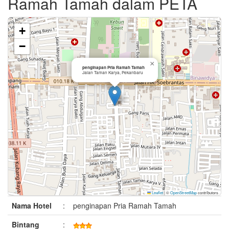
Ramah Tamah dalam PETA
+
−
×
penginapan Pria Ramah Tamah
Jalan Taman Karya, Pekanbaru
Leaflet
|
©
OpenStreetMap
contributors
Nama Hotel
:
penginapan Pria Ramah Tamah
Bintang
: