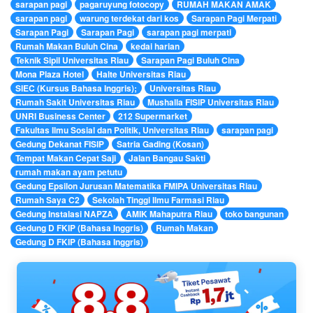
sarapan pagi
pagaruyung fotocopy
RUMAH MAKAN AMAK
sarapan pagi
warung terdekat dari kos
Sarapan Pagi Merpati
Sarapan Pagi
Sarapan Pagi
sarapan pagi merpati
Rumah Makan Buluh Cina
kedai harian
Teknik Sipil Universitas Riau
Sarapan Pagi Buluh Cina
Mona Plaza Hotel
Halte Universitas Riau
SIEC (Kursus Bahasa Inggris);
Universitas Riau
Rumah Sakit Universitas Riau
Mushalla FISIP Universitas Riau
UNRI Business Center
212 Supermarket
Fakultas Ilmu Sosial dan Politik, Universitas Riau
sarapan pagi
Gedung Dekanat FISIP
Satria Gading (Kosan)
Tempat Makan Cepat Saji
Jalan Bangau Sakti
rumah makan ayam petutu
Gedung Epsilon Jurusan Matematika FMIPA Universitas Riau
Rumah Saya C2
Sekolah Tinggi Ilmu Farmasi Riau
Gedung Instalasi NAPZA
AMIK Mahaputra Riau
toko bangunan
Gedung D FKIP (Bahasa Inggris)
Rumah Makan
Gedung D FKIP (Bahasa Inggris)