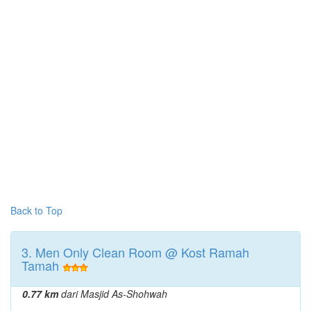
Back to Top
3. Men Only Clean Room @ Kost Ramah
Tamah
0.77 km
dari Masjid As-Shohwah