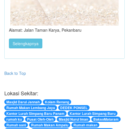
Alamat: Jalan Taman Karya, Pekanbaru
Selengkapnya
Back to Top
Lokasi Sekitar:
Masjid Darul Jannah
Kolam Renang
Rumah Makan Lembang Jaya
DEDEK PONSEL
Kantor Lurah Simpang Baru Panam
Kantor Lurah Simpang Baru
rumah ku
Pusat Oleh-Oleh
Masjid Nurul Iman
BaksoMataram
Rumah sani
Rumah Makan Ampalu
Rumah makan