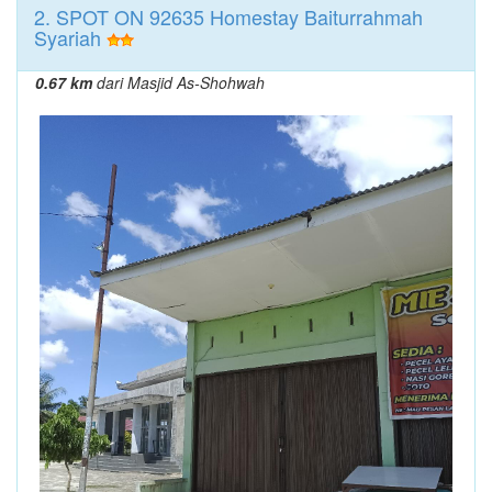
2. SPOT ON 92635 Homestay Baiturrahmah
Syariah
0.67 km
dari Masjid As-Shohwah