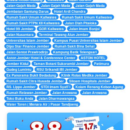
Jalan Gajah Mada
Jalan Gajah Mada
Jalan Gajah Mada
Jembatan Gantung Darus
Hotel Ardi Chandra
Rumah Sakit Umum Kaliwates
Rumah Sakit Umum Kaliwates
Rumah Sakit PTPN XII Kaliwates
Jalan Diah Pitaloka
Hotel 99 Jember
GOR Kaliwates
Jalan Imam Bonjol
Jalan Nusantara
Terminal Tawang Alun Jember
Universitas Islam Jember
Kampus Pusat Universitas Islam Jember
Dipo Star Finance Jember
Rumah Sakit Bina Sehat
Jalan Sentot Prawirodirjo
Kampung Batik Telengsari
Aston Jember Hotel & Conference Center
ASTON HOTEL
Jember Kidul
Taman Botani Sukorambi Jember
Patimura
Gudeg Lumintu
RSU Srikandi IBI Jember
Ex Panorama Bukit Bedadung
Klinik Rolas Medika Jember
Rumah Sakit Citra Husada Jember
Siloam Hospitals Jember
RS. Lippo Jember
STDI Imam Syafi`i
Kolam Renang Kebon Agung
Rumah Relawan Jember
Jalan Arowana
Jalan Arowana
Toko Buku Anda
Jalan Dharmawangsa
Water Toren ( Menara Air ) Pasar Tandjoeng