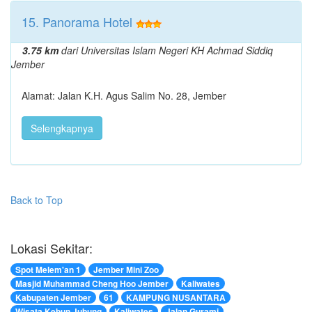
15. Panorama Hotel
3.75 km
dari Universitas Islam Negeri KH Achmad Siddiq
Jember
Alamat: Jalan K.H. Agus Salim No. 28, Jember
Selengkapnya
Back to Top
Lokasi Sekitar:
Spot Melem'an 1
Jember Mini Zoo
Masjid Muhammad Cheng Hoo Jember
Kaliwates
Kabupaten Jember
61
KAMPUNG NUSANTARA
Wisata Kebun Jubung
Kaliwates
Jalan Gurami