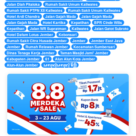
Jalan Diah Pitaloka
Rumah Sakit Umum Kaliwates
Rumah Sakit PTPN XII Kaliwates
Rumah Sakit Umum Kaliwates
Hotel Ardi Chandra
Jalan Gajah Mada
Jalan Gajah Mada
Jalan Gajah Mada
Hotel Kartika
Kepatihan
BPR Cinde Wilis
Kepatihan
Jalan WR Supratman
Kaliwates
Jalan Gatot Subroto
Hotel Dafam Lotus Jember
Kebonsari
Rumah Sakit Citra Husada Jember
Jember
Jember East Java
Jember
Rumah Relawan Jember
Kecamatan Sumbersari
Dinas Tenaga Kerja Jember
Taman Masjid Jami' Jember
Kabupaten Jember
61
Alun Alun Kota Jember
Alun-Alun Jember
ᬅᬮᬸᬦ᭄ᬅᬮᬸᬤ᭄ ᬚᭂᬫ᭄ᬩᭂᬃ