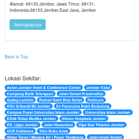
Alamat: 68133,Jember, Jawa Timur, 68131,
Indonesia,68153,Jember,East Java, Jember
Selengkapnya
Back to Top
Lokasi Sekitar:
Aston Jember Hotel & Conference Center
Jember Kidul
Kampung Batik Telengsari
Jalan Sentot Prawirodirjo
Gudeg Lumintu
Rumah Sakit Bina Sehat
Patimura
RSU Srikandi IBI Jember
Ex Panorama Bukit Bedadung
Kampus Pusat Universitas Islam Jember
Universitas Islam Jember
Klinik Rolas Medika Jember
Siloam Hospitals Jember
RS. Lippo Jember
Jalan Nusantara
Dipo Star Finance Jember
GOR Kaliwates
Toko Buku Anda
Water Toren ( Menara Air ) Pasar Tandjoeng
Jalan Imam Bonjol