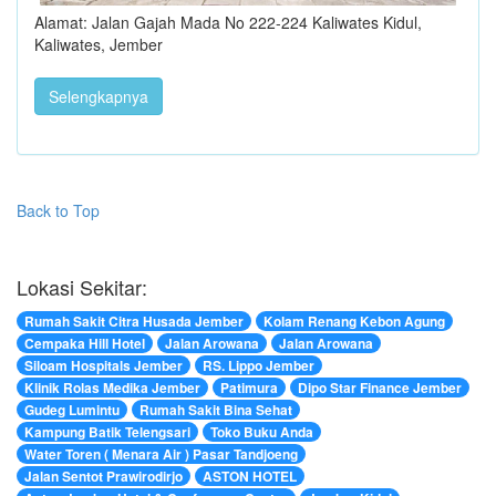
Alamat: Jalan Gajah Mada No 222-224 Kaliwates Kidul,
Kaliwates, Jember
Selengkapnya
Back to Top
Lokasi Sekitar:
Rumah Sakit Citra Husada Jember
Kolam Renang Kebon Agung
Cempaka Hill Hotel
Jalan Arowana
Jalan Arowana
Siloam Hospitals Jember
RS. Lippo Jember
Klinik Rolas Medika Jember
Patimura
Dipo Star Finance Jember
Gudeg Lumintu
Rumah Sakit Bina Sehat
Kampung Batik Telengsari
Toko Buku Anda
Water Toren ( Menara Air ) Pasar Tandjoeng
Jalan Sentot Prawirodirjo
ASTON HOTEL