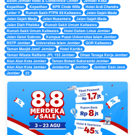
Aston Jember Hotel & Conference Center
Jember Kidul
Kepatihan
Kepatihan
BPR Cinde Wilis
Hotel Ardi Chandra
Letter Y
Rumah Sakit PTPN XII Kaliwates
Jalan Gajah Mada
Jalan Gajah Mada
Jalan Nusantara
Jalan Gajah Mada
Jalan Diah Pitaloka
Rumah Sakit Umum Kaliwates
Rumah Sakit Umum Kaliwates
Hotel Dafam Lotus Jember
Jalan Gatot Subroto
Kampus Pusat Universitas Islam Jember
RSTP Jember
Universitas Islam Jember
GOR Kaliwates
Taman Masjid Jami' Jember
Hotel Kartika
Taman Wisata Railfans JPL 152 Jember
Dinas Tenaga Kerja Jember
Alun Alun Kota Jember
Taman Botani Sukorambi Jember
Alun Alun Kota Jember
Jemberlor
Jember
Jember East Java
Jember
22