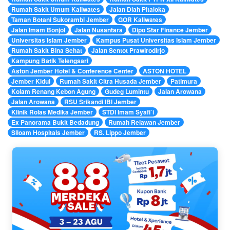
Rumah Sakit Umum Kaliwates
Jalan Diah Pitaloka
Taman Botani Sukorambi Jember
GOR Kaliwates
Jalan Imam Bonjol
Jalan Nusantara
Dipo Star Finance Jember
Universitas Islam Jember
Kampus Pusat Universitas Islam Jember
Rumah Sakit Bina Sehat
Jalan Sentot Prawirodirjo
Kampung Batik Telengsari
Aston Jember Hotel & Conference Center
ASTON HOTEL
Jember Kidul
Rumah Sakit Citra Husada Jember
Patimura
Kolam Renang Kebon Agung
Gudeg Lumintu
Jalan Arowana
Jalan Arowana
RSU Srikandi IBI Jember
Klinik Rolas Medika Jember
STDI Imam Syafi`i
Ex Panorama Bukit Bedadung
Rumah Relawan Jember
Siloam Hospitals Jember
RS. Lippo Jember