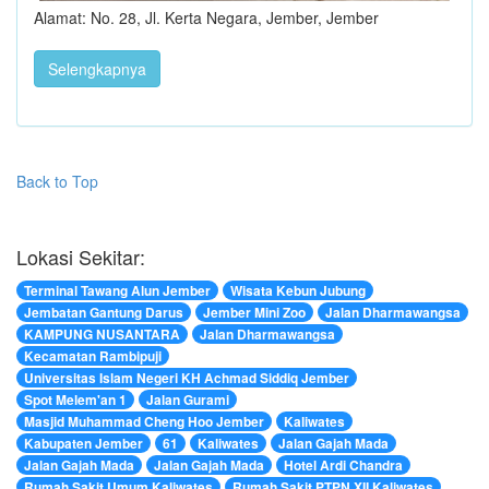
Alamat: No. 28, Jl. Kerta Negara, Jember, Jember
Selengkapnya
Back to Top
Lokasi Sekitar:
Terminal Tawang Alun Jember
Wisata Kebun Jubung
Jembatan Gantung Darus
Jember Mini Zoo
Jalan Dharmawangsa
KAMPUNG NUSANTARA
Jalan Dharmawangsa
Kecamatan Rambipuji
Universitas Islam Negeri KH Achmad Siddiq Jember
Spot Melem'an 1
Jalan Gurami
Masjid Muhammad Cheng Hoo Jember
Kaliwates
Kabupaten Jember
61
Kaliwates
Jalan Gajah Mada
Jalan Gajah Mada
Jalan Gajah Mada
Hotel Ardi Chandra
Rumah Sakit Umum Kaliwates
Rumah Sakit PTPN XII Kaliwates