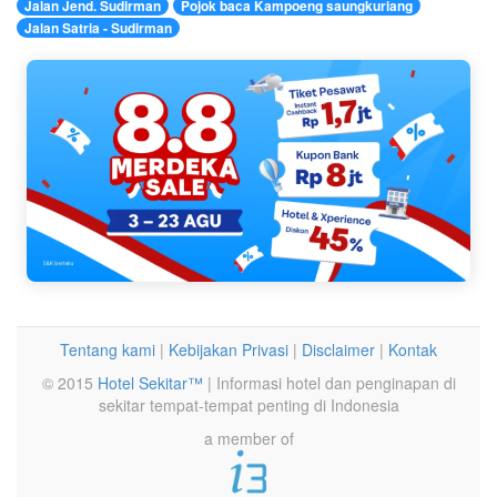
Jalan Jend. Sudirman
Pojok baca Kampoeng saungkuriang
Jalan Satria - Sudirman
Tentang kami
|
Kebijakan Privasi
|
Disclaimer
|
Kontak
© 2015
Hotel Sekitar™
| Informasi hotel dan penginapan di
sekitar tempat-tempat penting di Indonesia
a member of