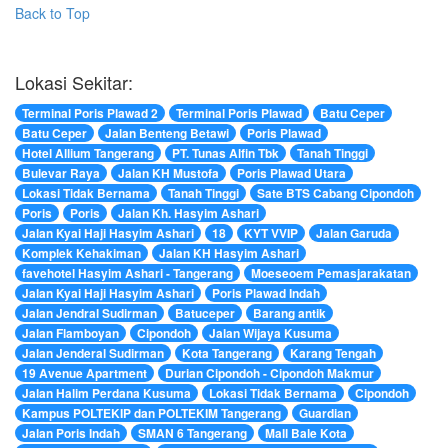
Back to Top
Lokasi Sekitar:
Terminal Poris Plawad 2
Terminal Poris Plawad
Batu Ceper
Batu Ceper
Jalan Benteng Betawi
Poris Plawad
Hotel Allium Tangerang
PT. Tunas Alfin Tbk
Tanah Tinggi
Bulevar Raya
Jalan KH Mustofa
Poris Plawad Utara
Lokasi Tidak Bernama
Tanah Tinggi
Sate BTS Cabang Cipondoh
Poris
Poris
Jalan Kh. Hasyim Ashari
Jalan Kyai Haji Hasyim Ashari
18
KYT VVIP
Jalan Garuda
Komplek Kehakiman
Jalan KH Hasyim Ashari
favehotel Hasyim Ashari - Tangerang
Moeseoem Pemasjarakatan
Jalan Kyai Haji Hasyim Ashari
Poris Plawad Indah
Jalan Jendral Sudirman
Batuceper
Barang antik
Jalan Flamboyan
Cipondoh
Jalan Wijaya Kusuma
Jalan Jenderal Sudirman
Kota Tangerang
Karang Tengah
19 Avenue Apartment
Durian Cipondoh - Cipondoh Makmur
Jalan Halim Perdana Kusuma
Lokasi Tidak Bernama
Cipondoh
Kampus POLTEKIP dan POLTEKIM Tangerang
Guardian
Jalan Poris Indah
SMAN 6 Tangerang
Mall Bale Kota