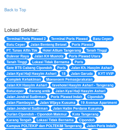
Back to Top
Lokasi Sekitar:
Terminal Poris Plawad 2
Terminal Poris Plawad
Batu Ceper
Batu Ceper
Jalan Benteng Betawi
Poris Plawad
PT. Tunas Alfin Tbk
Hotel Allium Tangerang
Tanah Tinggi
Bulevar Raya
Jalan KH Mustofa
Poris Plawad Utara
Tanah Tinggi
Lokasi Tidak Bernama
Poris
Sate BTS Cabang Cipondoh
Poris
Jalan Kh. Hasyim Ashari
Jalan Kyai Haji Hasyim Ashari
18
Jalan Garuda
KYT VVIP
Komplek Kehakiman
Moeseoem Pemasjarakatan
Jalan KH Hasyim Ashari
favehotel Hasyim Ashari - Tangerang
Batuceper
Barang antik
Jalan Kyai Haji Hasyim Ashari
Jalan Jendral Sudirman
Poris Plawad Indah
Cipondoh
Jalan Flamboyan
Jalan Wijaya Kusuma
19 Avenue Apartment
Jalan Jenderal Sudirman
Jalan Halim Perdana Kusuma
Durian Cipondoh - Cipondoh Makmur
Kota Tangerang
Karang Tengah
Lokasi Tidak Bernama
Cipondoh
Kampus POLTEKIP dan POLTEKIM Tangerang
Jalan Poris Indah