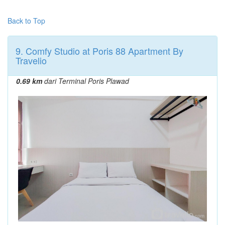
Back to Top
9. Comfy Studio at Poris 88 Apartment By
Travelio
0.69 km
dari Terminal Poris Plawad