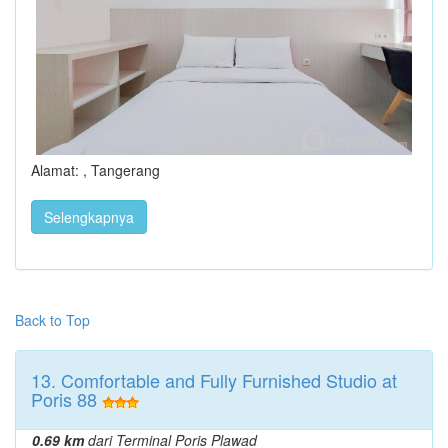
Alamat: , Tangerang
Selengkapnya
Back to Top
13. Comfortable and Fully Furnished Studio at
Poris 88
0.69 km
dari Terminal Poris Plawad