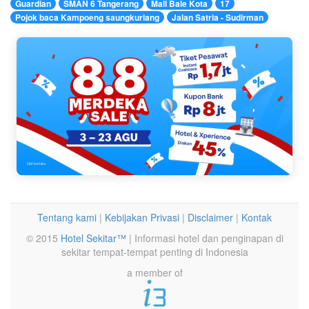
Guardian
SMAN 6 Tangerang
Mall Bale Kota
17
Pojok baca Kampoeng saungkuriang
Jalan Satria - Sudirman
Tentang kami
|
Kebijakan Privasi
|
Disclaimer
|
Kontak
© 2015
Hotel Sekitar™
| Informasi hotel dan penginapan di
sekitar tempat-tempat penting di Indonesia
a member of