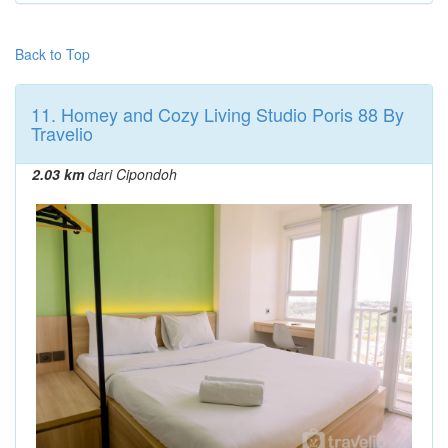
Back to Top
11. Homey and Cozy Living Studio Poris 88 By
Travelio
2.03 km
dari Cipondoh