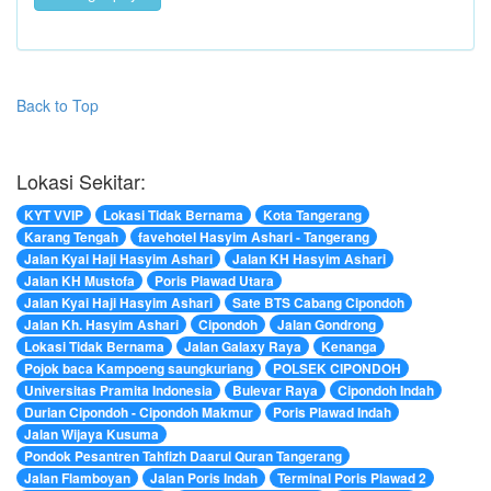
Back to Top
Lokasi Sekitar:
KYT VVIP
Lokasi Tidak Bernama
Kota Tangerang
Karang Tengah
favehotel Hasyim Ashari - Tangerang
Jalan Kyai Haji Hasyim Ashari
Jalan KH Hasyim Ashari
Jalan KH Mustofa
Poris Plawad Utara
Jalan Kyai Haji Hasyim Ashari
Sate BTS Cabang Cipondoh
Jalan Kh. Hasyim Ashari
Cipondoh
Jalan Gondrong
Lokasi Tidak Bernama
Jalan Galaxy Raya
Kenanga
Pojok baca Kampoeng saungkuriang
POLSEK CIPONDOH
Universitas Pramita Indonesia
Bulevar Raya
Cipondoh Indah
Durian Cipondoh - Cipondoh Makmur
Poris Plawad Indah
Jalan Wijaya Kusuma
Pondok Pesantren Tahfizh Daarul Quran Tangerang
Jalan Flamboyan
Jalan Poris Indah
Terminal Poris Plawad 2