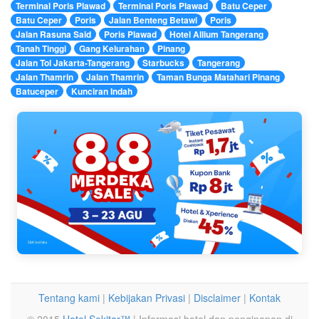
Terminal Poris Plawad
Terminal Poris Plawad
Batu Ceper
Batu Ceper
Poris
Jalan Benteng Betawi
Poris
Jalan Rasuna Said
Poris Plawad
Hotel Allium Tangerang
Tanah Tinggi
Gang Kelurahan
Pinang
Jalan Tol Jakarta-Tangerang
Starbucks
Tangerang
Jalan Thamrin
Jalan Thamrin
Taman Bunga Matahari Pinang
Batuceper
Kunciran Indah
Tentang kami
|
Kebijakan Privasi
|
Disclaimer
|
Kontak
© 2015
Hotel Sekitar™
| Informasi hotel dan penginapan di