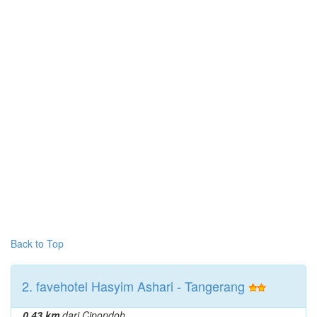
Back to Top
2. favehotel Hasyim Ashari - Tangerang
0.43 km
dari Cipondoh