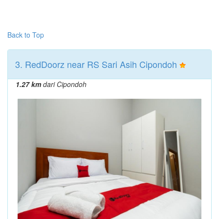
Back to Top
3. RedDoorz near RS Sari Asih Cipondoh
1.27 km
dari Cipondoh