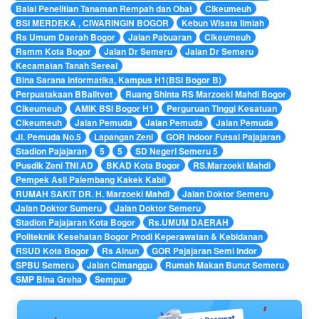
Balai Penelitian Tanaman Rempah dan Obat
Cikeumeuh
BSI MERDEKA , CIWARINGIN BOGOR
Kebun Wisata Ilmiah
Rs Umum Daerah Bogor
Jalan Pabuaran
Cikeumeuh
Rsmm Kota Bogor
Jalan Dr Semeru
Jalan Dr Semeru
Kecamatan Tanah Sereal
Bina Sarana Informatika, Kampus H1(BSI Bogor B)
Perpustakaan BBalitvet
Ruang Shinta RS Marzoeki Mahdi Bogor
Cikeumeuh
AMIK BSI Bogor H1
Perguruan Tinggi Kesatuan
Cikeumeuh
Jalan Pemuda
Jalan Pemuda
Jalan Pemuda
Jl. Pemuda No.5
Lapangan Zeni
GOR Indoor Futsal Pajajaran
Stadion Pajajaran
5
5
SD Negeri Semeru 5
Pusdik Zeni TNI AD
BKAD Kota Bogor
RS.Marzoeki Mahdi
Pempek Asli Palembang Kakek Kabil
RUMAH SAKIT DR. H. Marzoeki Mahdi
Jalan Doktor Semeru
Jalan Doktor Sumeru
Jalan Doktor Semeru
Stadion Pajajaran Kota Bogor
Rs.UMUM DAERAH
Politeknik Kesehatan Bogor Prodi Keperawatan & Kebidanan
RSUD Kota Bogor
Rs Ainun
GOR Pajajaran Semi Indor
SPBU Semeru
Jalan Cimanggu
Rumah Makan Bunut Semeru
SMP Bina Greha
Sempur