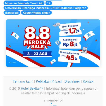
Museum Pembela Tanah Air
17
Universitas Binaniaga Indonesia (UNBIN) Kampus Pajajaran
Bantarjati
Kebun Wisata Ilmiah
Tentang kami
|
Kebijakan Privasi
|
Disclaimer
|
Kontak
© 2015
Hotel Sekitar™
| Informasi hotel dan penginapan di
sekitar tempat-tempat penting di Indonesia
a member of