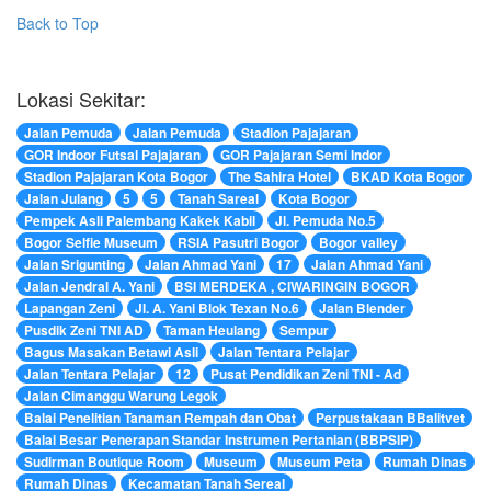
Back to Top
Lokasi Sekitar:
Jalan Pemuda
Jalan Pemuda
Stadion Pajajaran
GOR Indoor Futsal Pajajaran
GOR Pajajaran Semi Indor
Stadion Pajajaran Kota Bogor
The Sahira Hotel
BKAD Kota Bogor
Jalan Julang
5
5
Tanah Sareal
Kota Bogor
Pempek Asli Palembang Kakek Kabil
Jl. Pemuda No.5
Bogor Selfie Museum
RSIA Pasutri Bogor
Bogor valley
Jalan Srigunting
Jalan Ahmad Yani
17
Jalan Ahmad Yani
Jalan Jendral A. Yani
BSI MERDEKA , CIWARINGIN BOGOR
Lapangan Zeni
Jl. A. Yani Blok Texan No.6
Jalan Blender
Pusdik Zeni TNI AD
Taman Heulang
Sempur
Bagus Masakan Betawi Asli
Jalan Tentara Pelajar
Jalan Tentara Pelajar
12
Pusat Pendidikan Zeni TNI - Ad
Jalan Cimanggu Warung Legok
Balai Penelitian Tanaman Rempah dan Obat
Perpustakaan BBalitvet
Balai Besar Penerapan Standar Instrumen Pertanian (BBPSIP)
Sudirman Boutique Room
Museum
Museum Peta
Rumah Dinas
Rumah Dinas
Kecamatan Tanah Sereal