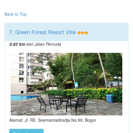
Back to Top
7. Green Forest Resort Villa
0.82 km
dari Jalan Pemuda
Alamat: Jl. RE. Soemantadiredja No.99, Bogor