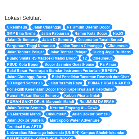
Lokasi Sekitar:
Cikeumeuh
Jalan Cimanggu
Rs Umum Daerah Bogor
SMP Bina Greha
Jalan Pabuaran
Rsmm Kota Bogor
No.53
Jalan Dr Semeru
Jalan Dr Semeru
Kecamatan Tanah Sereal
Perguruan Tinggi Kesatuan
Jalan Taman Cimanggu
Cikeumeuh
Jalan Tentara Pelajar
Jalan Tentara Pelajar
Gudeg Jogja Bu Marni
Ruang Shinta RS Marzoeki Mahdi Bogor
12
Cikeumeuh
RSUD Kota Bogor
Bogor Jasmine GuestHouse
Rs Ainun
Balai Besar Penerapan Standar Instrumen Pertanian (BBPSIP)
Jalan Cimanggu Barat
Balai Penelitian Tanaman Rempah dan Obat
SD Negeri Semeru 6
Jalan Yasmin Raya
PRIMA HUSADA AKBID
Politeknik Kesehatan Bogor Prodi Keperawatan & Kebidanan
Rumah Makan Bunut Semeru
Kebun Wisata Ilmiah
RUMAH SAKIT DR. H. Marzoeki Mahdi
Rs.UMUM DAERAH
Jalan Doktor Semeru
Keraton Empang Al - Gawir
RS.Marzoeki Mahdi
Cikeumeuh
Jalan Doktor Semeru
Jalan Doktor Sumeru
Marcopolo Water Adventure
Terminal Bus APTB
Universitas Binaniaga Indonesia (UNBIN) Kampus Sholeh Iskandar
BSI MERDEKA , CIWARINGIN BOGOR