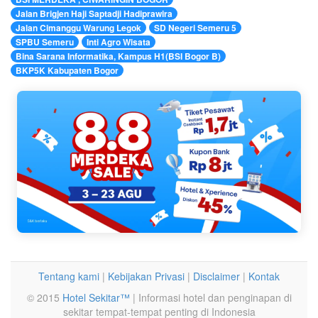
Jalan Brigjen Haji Saptadji Hadiprawira
Jalan Cimanggu Warung Legok
SD Negeri Semeru 5
SPBU Semeru
Inti Agro Wisata
Bina Sarana Informatika, Kampus H1(BSI Bogor B)
BKP5K Kabupaten Bogor
Tentang kami
|
Kebijakan Privasi
|
Disclaimer
|
Kontak
© 2015
Hotel Sekitar™
| Informasi hotel dan penginapan di
sekitar tempat-tempat penting di Indonesia