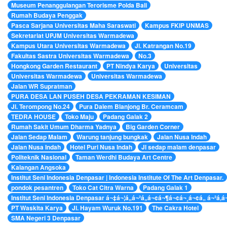
Museum Penanggulangan Terorisme Polda Bali
Rumah Budaya Penggak
Pasca Sarjana Universitas Maha Saraswati
Kampus FKIP UNMAS
Sekretariat UPJM Universitas Warmadewa
Kampus Utara Universitas Warmadewa
Jl. Katrangan No.19
Fakultas Sastra Universitas Warmadewa
No.3
Hongkong Garden Restaurant
PT Nindya Karya
Universitas
Universitas Warmadewa
Universitas Warmadewa
Jalan WR Supratman
PURA DESA LAN PUSEH DESA PEKRAMAN KESIMAN
Jl. Terompong No.24
Pura Dalem Blanjong Br. Ceramcam
TEDRA HOUSE
Toko Maju
Padang Galak 2
Rumah Sakit Umum Dharma Yadnya
Big Garden Corner
Jalan Sedap Malam
Warung tanjung bungkak
Jalan Nusa Indah
Jalan Nusa Indah
Hotel Puri Nusa Indah
Jl sedap malam denpasar
Politeknik Nasional
Taman Werdhi Budaya Art Centre
Kalangan Angsoka
Institut Seni Indonesia Denpasar | Indonesia Institute Of The Art Denpasar.
pondok pesantren
Toko Cat Citra Warna
Padang Galak 1
Institut Seni Indonesia Denpasar á¬‡á¬¦á­„á¬²á­„á¬¢á¬¶á¬¢á¬¸á¬¢á­„ á¬²á­
PT Waskita Karya
Jl. Hayam Wuruk No.191
The Cakra Hotel
SMA Negeri 3 Denpasar