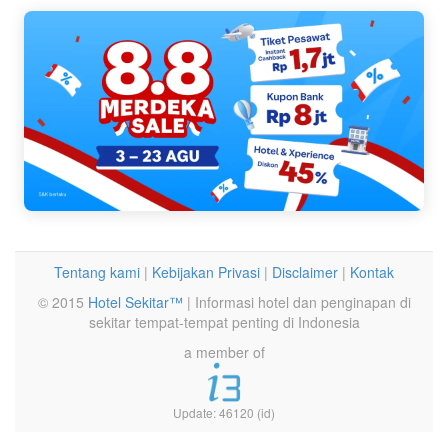
Tentang kami
|
Kebijakan Privasi
|
Disclaimer
|
Kontak
© 2015
Hotel Sekitar™
| Informasi hotel dan penginapan di
sekitar tempat-tempat penting di Indonesia
a member of
Update: 46120 (id)