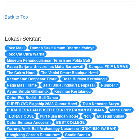
Back to Top
Lokasi Sekitar:
Toko Maju
Rumah Sakit Umum Dharma Yadnya
Toko Cat Citra Warna
Museum Penanggulangan Terorisme Polda Bali
Pasca Sarjana Universitas Maha Saraswati
Kampus FKIP UNMAS
The Cakra Hotel
The Vasini Smart Boutique Hotel
Kecamatan Denpasar Timur
Desa Budaya Kertalangu
Naga Mas Frame
Balai Diklat Industri Denpasar
Number 7
Ayam Betutu Gilimanuk
Kesiman Kertalangu
Catur Eka Budhi - Bali Dance
SUPER OYO Flagship 2688 Guntur Hotel
Toko Kencana Surya
PURA DESA LAN PUSEH DESA PEKRAMAN KESIMAN
Maha Graha
TEDRA HOUSE
Puri Nusa Indah Hotel
No.3
Museum Subak
Catur Sentosa Anugerah
BEST COLLEGE
Warung Antik Bali Archaelogy Nusantara (GDK'1580-WABAN)
Hongkong Garden Restaurant
Studio Batako