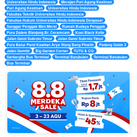
Universitas Hindu Indonesia
Merajan Puri Agung Kesiman
Puri Agung Kesiman
Universitas Hindu Indonesia
Fakultas Teknik Universitas Hindu Indonesia
Fakultas Hukum Universitas Hindu Indonesia Denpasar
Sanggar Penggak Men Mersi
Rumah Budaya Penggak
Pura Dalem Blanjong Br. Ceramcam
Kost Black Kelle
Jalan Gatot Subroto Timur
Jalan Gatot Subroto Timur
Pura Batur Panti Kawitan Arya Wang Bang Pinatih
Padang Galak 2
Jalan Gemitir
Big Garden Corner
TUTU & CO.
Sarbargita Bus Terminal
Terminal Batubulan
Terminal Batubulan
Bus Terminal