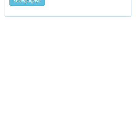
Selengkapnya