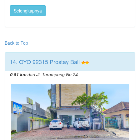
Selengkapnya
Back to Top
14. OYO 92315 Prostay Bali
0.81 km
dari Jl. Terompong No.24