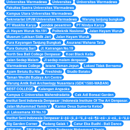
Universitas Warmadewa
Universitas
Universitas Warmadewa
Fakultas Sastra Universitas Warmadewa
Kampus Utara Universitas Warmadewa
Sekretariat UPJM Universitas Warmadewa
Warung tanjung bungkak
PT Waskita Karya
pondok pesantren
PT Nindya Karya
Jl. Hayam Wuruk No.191
Politeknik Nasional
Jalan Hayam Wuruk
Museum Lukisan Sidik Jari
Jalan Hayam Wuruk
Pura Kayangan Tanjung Bungkak
Asuransi Wahana Tata
Pura Gunung Sari
Jl. Katrangan No.19
North Sea Bali College Denpasar
Kost Black Kelle
Jalan Sedap Malam
Jl sedap malam denpasar
Warmadewa College
Istana Taman Jepun
Lokasi Tidak Bernama
Ayam Betutu Bu Nia
Freshindo
Studio Batako
Taman Werdhi Budaya Art Centre
Warung Antik Bali Archaelogy Nusantara (GDK'1580-WABAN)
BEST COLLEGE
Kalangan Angsoka
Kampus C Universitas Mahendradatta
Cak Adi Bonsai Garden
Institut Seni Indonesia Denpasar | Indonesia Institute Of The Art Denpasar.
Jalan Muhammad Yamin V
Kantor Desa Sumerta Kelod
Jl. Laksamana XII No.10
Institut Seni Indonesia Denpasar á¬‡á¬¦á­„á¬²á­„á¬¢á¬¶á¬¢á¬¸á¬¢á­„ á¬²á­
Big Garden Corner
Padang Galak 1
Catur Eka Budhi - Bali Dance
SM Hotel
SM Hotel
Jalan Professor Mohammad Yamin