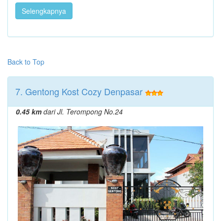
Selengkapnya
Back to Top
7. Gentong Kost Cozy Denpasar
0.45 km
dari Jl. Terompong No.24