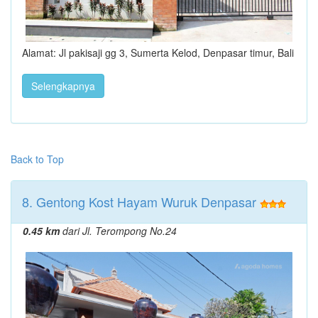
Alamat: Jl pakisaji gg 3, Sumerta Kelod, Denpasar timur, Bali
Selengkapnya
Back to Top
8. Gentong Kost Hayam Wuruk Denpasar
0.45 km
dari Jl. Terompong No.24