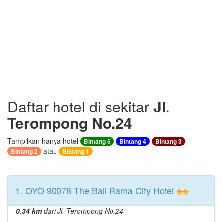
Daftar hotel di sekitar
Jl.
Terompong No.24
Tampilkan hanya hotel
Bintang 5
Bintang 4
Bintang 3
atau
Bintang 2
Bintang 1
1. OYO 90078 The Bali Rama City Hotel
0.34 km
dari Jl. Terompong No.24