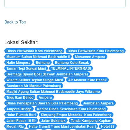
Back to Top
Lokasi Sekitar:
Dinas Pariwisata Kota Palembang
Dinas Pariwisata Kota Palembang
Museum Sultan Mahmud Badaruddin II
Monumen Ampera
Halte Monpera
Benteng
Benteng Kuto Besak
Taman Tepi Sungai Musi
TELMINAL INTERGRASI
Dermaga Speed Boat (Bawah Jembatan Ampera)
Wisata Kuliner Tepian Sungai Musi
Air Mancur Kuto Besak
Bundaran Air Mancur Palembang
Masjid Agung Sultan Mahmud Badaruddin Jayo Wikramo
Tugu Ikan Belido
Ampera
Dinas Pendapatan Daerah Kota Palembang
Jembatan Ampera
Ampera Bridge
Kantor Dinas Kesehatan Kota Palembang
Halte Rumah Bari
Simpang Empat Merdeka, Kota Palembang
Jalan Pasar 16 Ilir
Jalan Sekanak
Tenda Kampung Kapitan
Megah Ria
Halte Transit Trans Musi Jembatan Pusri
Hotel 99