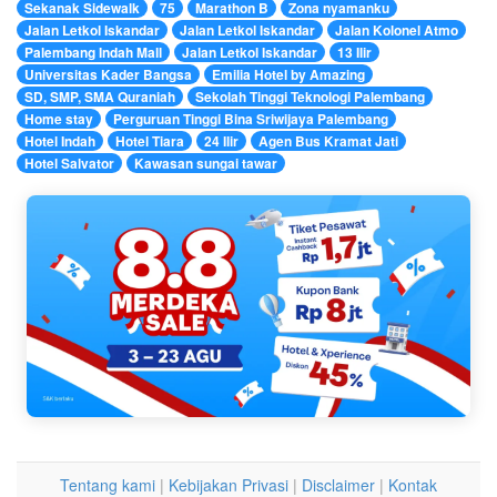
Sekanak Sidewalk
75
Marathon B
Zona nyamanku
Jalan Letkol Iskandar
Jalan Letkol Iskandar
Jalan Kolonel Atmo
Palembang Indah Mall
Jalan Letkol Iskandar
13 Ilir
Universitas Kader Bangsa
Emilia Hotel by Amazing
SD, SMP, SMA Quraniah
Sekolah Tinggi Teknologi Palembang
Home stay
Perguruan Tinggi Bina Sriwijaya Palembang
Hotel Indah
Hotel Tiara
24 Ilir
Agen Bus Kramat Jati
Hotel Salvator
Kawasan sungai tawar
Tentang kami
|
Kebijakan Privasi
|
Disclaimer
|
Kontak