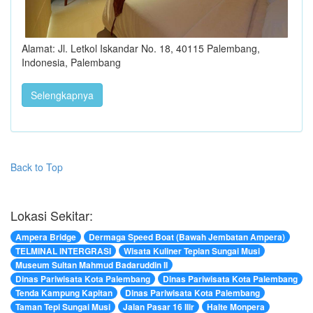
Alamat: Jl. Letkol Iskandar No. 18, 40115 Palembang,
Indonesia, Palembang
Selengkapnya
Back to Top
Lokasi Sekitar:
Ampera Bridge
Dermaga Speed Boat (Bawah Jembatan Ampera)
TELMINAL INTERGRASI
Wisata Kuliner Tepian Sungai Musi
Museum Sultan Mahmud Badaruddin II
Dinas Pariwisata Kota Palembang
Dinas Pariwisata Kota Palembang
Tenda Kampung Kapitan
Dinas Pariwisata Kota Palembang
Taman Tepi Sungai Musi
Jalan Pasar 16 Ilir
Halte Monpera