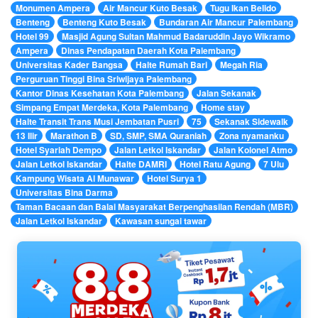
Monumen Ampera
Air Mancur Kuto Besak
Tugu Ikan Belido
Benteng
Benteng Kuto Besak
Bundaran Air Mancur Palembang
Hotel 99
Masjid Agung Sultan Mahmud Badaruddin Jayo Wikramo
Ampera
Dinas Pendapatan Daerah Kota Palembang
Universitas Kader Bangsa
Halte Rumah Bari
Megah Ria
Perguruan Tinggi Bina Sriwijaya Palembang
Kantor Dinas Kesehatan Kota Palembang
Jalan Sekanak
Simpang Empat Merdeka, Kota Palembang
Home stay
Halte Transit Trans Musi Jembatan Pusri
75
Sekanak Sidewalk
13 Ilir
Marathon B
SD, SMP, SMA Quraniah
Zona nyamanku
Hotel Syariah Dempo
Jalan Letkol Iskandar
Jalan Kolonel Atmo
Jalan Letkol Iskandar
Halte DAMRI
Hotel Ratu Agung
7 Ulu
Kampung Wisata Al Munawar
Hotel Surya 1
Universitas Bina Darma
Taman Bacaan dan Balai Masyarakat Berpenghasilan Rendah (MBR)
Jalan Letkol Iskandar
Kawasan sungai tawar