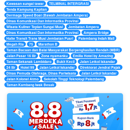
Kawasan sungai tawar
TELMINAL INTERGRASI
Tenda Kampung Kapitan
Dermaga Speed Boat (Bawah Jembatan Ampera)
DInas Komunikasi Dan Informatika Provinsi
Wisata Kuliner Tepian Sungai Musi
Jembatan Ampera
DInas Komunikasi Dan Informatika Provinsi
Ampera Bridge
Halte Transit Trans Musi Jembatan Pusri
Palembang Indah Mall
Megah Ria
75
Marathon B
Taman Bacaan dan Balai Masyarakat Berpenghasilan Rendah (MBR)
Jalan Pasar 16 Ilir
Zona nyamanku
Emilia Hotel by Amazing
Taman Sekanak Lambidaro
Bukit Kecil
Jalan Letkol Iskandar
24 Ilir
Hotel 99
Jalan Letkol Iskandar
Direktorat Jendral Pajak
Dinas Pemuda Olahraga, Dinas Pariwisata
Jalan Letkol Iskandar
Jalan Kolonel Atmo
Sekolah Tinggi Teknologi Palembang
Taman Kambang Iwak Besak