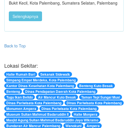
Bukit Kecil, Kota Palembang, Sumatera Selatan, Palembang
Selengkapnya
Back to Top
Lokasi Sekitar:
Halte Rumah Bari
Sekanak Sidewalk
Simpang Empat Merdeka, Kota Palembang
Kantor Dinas Kesehatan Kota Palembang
Benteng Kuto Besak
Benteng
Dinas Pendapatan Daerah Kota Palembang
Tugu Ikan Belido
Air Mancur Kuto Besak
Taman Tepi Sungai Musi
Dinas Pariwisata Kota Palembang
Dinas Pariwisata Kota Palembang
Monumen Ampera
Dinas Pariwisata Kota Palembang
Museum Sultan Mahmud Badaruddin II
Halte Monpera
Masjid Agung Sultan Mahmud Badaruddin Jayo Wikramo
Bundaran Air Mancur Palembang
Wanokuni
Ampera