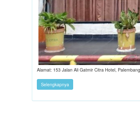
Alamat: 153 Jalan Ali Gatmir Citra Hotel, Palemban
Selengkapnya