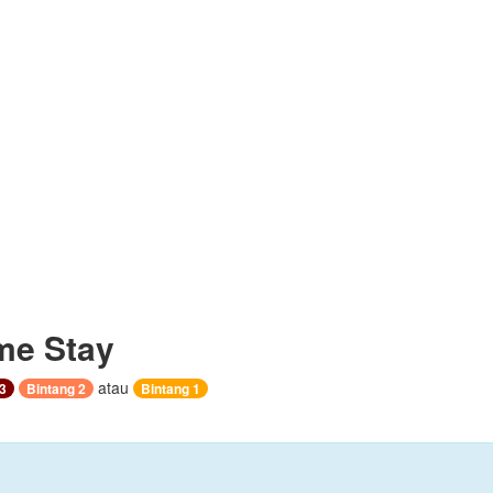
e Stay
atau
3
Bintang 2
Bintang 1