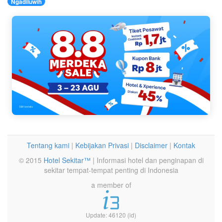
Ngadiluwih
Tentang kami
|
Kebijakan Privasi
|
Disclaimer
|
Kontak
© 2015
Hotel Sekitar™
| Informasi hotel dan penginapan di
sekitar tempat-tempat penting di Indonesia
a member of
Update: 46120 (id)