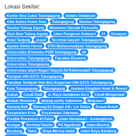
Lokasi Sekitar:
Kantor Bea Cukai Tulungagung
Golden Swalayan
Alba Suites Home Stay
Tulungagung
Stasiun Tulungagung
Stasiun Tulung Agung
Monumen Garuda Pancasila
Alun Alun Tulung Agung
Jalan Pangeran Antasari
41
Kenayan
Hotel Tanjung
Jepun
Terminal Gayatri Tulungagung
Apotek Kimia Farma
STAI Muhammadiyah Tulungagung
Universitas Bhinneka PGRI Tulungagung
46
Universitas Tulungagung
Fakultas Ekonomi
Universitas Tulungagung
Universitas Islam Negeri Sayyid Ali Rahmatullah Tulungagung
Kampus UIN-SATU Tulungagung
Fakultas Tarbiyah Dan Ilmu Keguruan UIN-SATU Tulungagung
Kota Tulungagung
Tulungagung
Jamboo Kingdom Hotel & Resort
Dukuh
Candi Dadi
Jl. Raya Gandekan No.3
Candi Mirigambar
Waduk Wonorejo
jabang sanity indonesia
Mulyosari
Gunung Bali
Warung Es Degan AB+ Lor Dalan
Dusun Butuh
Kecamatan Kras
Kecamatan Udanawu
Pondok Pesantren Al Falah
Jalan Gandusari - Kedunglurah
Srengat
Terminal Sambi
PG Ngadirejo
Jalan Mastrip
Bandung
Tales
Griya Mertua Indah
Jalan Raya Bandung