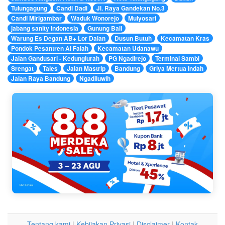
Tulungagung
Candi Dadi
Jl. Raya Gandekan No.3
Candi Mirigambar
Waduk Wonorejo
Mulyosari
jabang sanity indonesia
Gunung Bali
Warung Es Degan AB+ Lor Dalan
Dusun Butuh
Kecamatan Kras
Pondok Pesantren Al Falah
Kecamatan Udanawu
Jalan Gandusari - Kedunglurah
PG Ngadirejo
Terminal Sambi
Srengat
Tales
Jalan Mastrip
Bandung
Griya Mertua Indah
Jalan Raya Bandung
Ngadiluwih
Tentang kami
|
Kebijakan Privasi
|
Disclaimer
|
Kontak