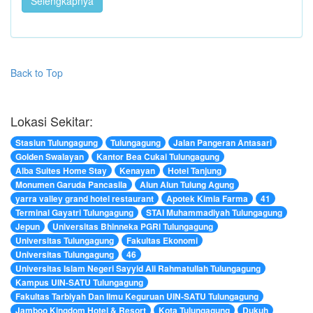
Selengkapnya
Back to Top
Lokasi Sekitar:
Stasiun Tulungagung
Tulungagung
Jalan Pangeran Antasari
Golden Swalayan
Kantor Bea Cukai Tulungagung
Alba Suites Home Stay
Kenayan
Hotel Tanjung
Monumen Garuda Pancasila
Alun Alun Tulung Agung
yarra valley grand hotel restaurant
Apotek Kimia Farma
41
Terminal Gayatri Tulungagung
STAI Muhammadiyah Tulungagung
Jepun
Universitas Bhinneka PGRI Tulungagung
Universitas Tulungagung
Fakultas Ekonomi
Universitas Tulungagung
46
Universitas Islam Negeri Sayyid Ali Rahmatullah Tulungagung
Kampus UIN-SATU Tulungagung
Fakultas Tarbiyah Dan Ilmu Keguruan UIN-SATU Tulungagung
Jamboo Kingdom Hotel & Resort
Kota Tulungagung
Dukuh