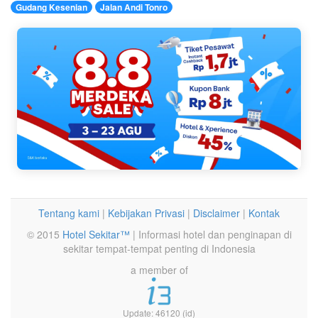
Gudang Kesenian
Jalan Andi Tonro
Tentang kami
|
Kebijakan Privasi
|
Disclaimer
|
Kontak
© 2015
Hotel Sekitar™
| Informasi hotel dan penginapan di
sekitar tempat-tempat penting di Indonesia
a member of
Update: 46120 (id)