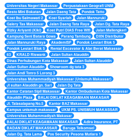
Universitas Negeri Makassar
Perpustakaan Geografi UNM
Resto Mini Bokatan
Jalan Daeng Tata
Pondok Tatto
Kost Ibu Salmawati 2
Kost Syariah
Jalan Mannuruki
Galery Tas Makassar
Jalan Daeng Tata Raya
Jalan Dg. Tata Raya
Rizky Ariyanti (Kiki)
Kost Putri DIAS Free Wifi
Jalan Mallengkeri
Kampung Seni Batara Gowa
Parang Tambung
DXN Distributor
Jalan Mannuruki Raya
AkademiSF
Pondok Lestari Blok 5
Pondok Lestari Blok 5
Rental Excavator & Alat Berat Makassar
63
KRALD Riswank
Jalan Sultan Alauddin
Dinas Perhubungan Kota Makassar
Jalan Sultan Alauddin
Jalan Sultan Alauddin
Showroom dg tata 3
Jalan Andi Tonro 5 Lorong 3
Universitas Muhammadiyah Makassar (Unismuh Makassar)
Jl sultan Alauddin gn. Sari
Jalan Dg Tata
Kantor Catatan Sipil Makassar
Kantor Ombudsman Kota Makassar
Alauddin Plaza
BALAI DIKLAT KEAGAMAAN MAKASAR
Jl. Talasalapang No.5
Kantor BAZ Makassar
Kampus unismuh makassar
UKM PS. UNISMUH MAKASSAR
Universitas Muhammadiyah Makasar
BALAI DIKLAT KEAGAMAAN MAKASAR
Adira Insurance, PT
BADAN DIKLAT MAKASSAR
Baruga Telkomsel
Jalan Dg. Tata Lama
Pos Security Pesona Mutiara 1