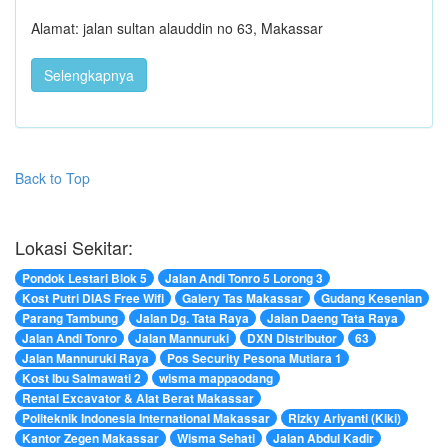
Alamat: jalan sultan alauddin no 63, Makassar
Selengkapnya
Back to Top
Lokasi Sekitar:
Pondok Lestari Blok 5
Jalan Andi Tonro 5 Lorong 3
Kost Putri DIAS Free Wifi
Galery Tas Makassar
Gudang Kesenian
Parang Tambung
Jalan Dg. Tata Raya
Jalan Daeng Tata Raya
Jalan Andi Tonro
Jalan Mannuruki
DXN Distributor
63
Jalan Mannuruki Raya
Pos Security Pesona Mutiara 1
Kost Ibu Salmawati 2
wisma mappaodang
Rental Excavator & Alat Berat Makassar
Politeknik Indonesia International Makassar
Rizky Ariyanti (Kiki)
Kantor Zegen Makassar
Wisma Sehati
Jalan Abdul Kadir