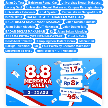
Jalan Dg Tata
Bahlawan Rental Car
Universitas Negeri Makassar
Lorong Gaul
Universitas Negeri Makassar, Kampus Parangtambung
Universitas Indonesia
Kost Syariah
Perpustakaan Geografi UNM
Istana Timur
BALAI DIKLAT KEAGAMAAN MAKASAR
BALAI DIKLAT KEAGAMAAN MAKASAR
Jalan Sultan Alauddin
Jalan Sultan Alauddin
UIT Makassar
Jalan Daeng Tata
BADAN DIKLAT MAKASSAR
32
Jalan Sultan Alauddin
ASRAMA PUTRA (STT INTIM MAKASSAR)
Pondok Tatto
Resto Mini Bokatan
Kampung Seni Batara Gowa
Mannuruki
Baruga Telkomsel
63
Four Points by Sheraton Makassar
Showroom dg tata 3
Hotel Wisata 4 UIT Makassar