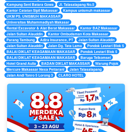
Kampung Seni Batara Gowa
Jl. Talasalapang No.5
Kantor Catatan Sipil Makassar
Kampus unismuh makassar
UKM PS. UNISMUH MAKASSAR
Universitas Muhammadiyah Makasar
Rental Excavator & Alat Berat Makassar
Kantor BAZ Makassar
Jalan Sultan Alauddin
Kantor Ombudsman Kota Makassar
Parang Tambung
Adira Insurance, PT
Jalan Sultan Alauddin
Jalan Sultan Alauddin
Jalan Dg. Tata Lama
Pondok Lestari Blok 5
BALAI DIKLAT KEAGAMAAN MAKASAR
Pondok Lestari Blok 5
BALAI DIKLAT KEAGAMAAN MAKASAR
Baruga Telkomsel
Hotel Grand Aulia
BADAN DIKLAT MAKASSAR
Warung Pojok
Mercure Makassar Nexa Pettarani
Jalan Talasalapang
Jalan Andi Tonro 5 Lorong 3
CLARO HOTEL