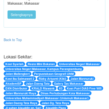
Makassar, Makassar
Selengkapnya
Back to Top
Lokasi Sekitar:
Kost Syariah
Resto Mini Bokatan
Universitas Negeri Makassar
Universitas Negeri Makassar, Kampus Parangtambung
Jalan Mallengkeri
Perpustakaan Geografi UNM
Kost Ibu Salmawati 2
Rizky Ariyanti (Kiki)
Jalan Mannuruki
AkademiSF
Jalan Daeng Tata
Galery Tas Makassar
DXN Distributor
KRALD Riswank
63
Kost Putri DIAS Free Wifi
Jalan Mannuruki Raya
Dinas Perhubungan Kota Makassar
Universitas Muhammadiyah Makassar (Unismuh Makassar)
Jalan Daeng Tata Raya
Jalan Dg. Tata Raya
Jl sultan Alauddin gn. Sari
Alauddin Plaza