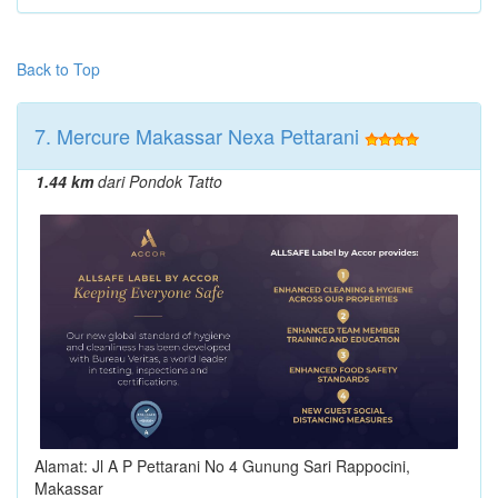
Back to Top
7. Mercure Makassar Nexa Pettarani
1.44 km
dari Pondok Tatto
Alamat: Jl A P Pettarani No 4 Gunung Sari Rappocini,
Makassar