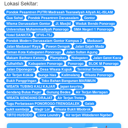
Lokasi Sekitar:
Pondok Pesantren PUTRI Madrasah Tsanawiyah Aliyah AL-ISLAM
Gua Sahal
Pondok Pesantren Darussalam
Gontor
Wisma Darussalam Gontor
Jl. Masjid
Waduk Bendo Ponorogo
Universitas Muhammadiyah Ponorogo
SMA Negeri 1 Ponorogo
Hotel SANKITA
3FV6+75J
Pondok Modern Darussalam Gontor Kampus 2
Madusari
Jalan Madusari Raya
Pawon Dengok
Jalan Gajah Mada
Taman Kota Kabupaten Ponorogo
Jalan Sultan Agung
Makam Bathoro Katong
Plampitan
Nologaten
Jalan Gatot Kaca
Zulhahfish
Kabupaten Ponorogo
Ponorogo
BLOK M Ponorogo
Jalan Diponegoro
Desa Wisata Kupuk
Terminal Seloaji
Air Terjun Kokok
bunga hias
Kalimalang
Wisata Ponorogo
Bukit Panggringan
Toko Bahan Bangunan MARIMUN
WISATA TUBING KALI KAJAR
japan keyring
Sendang Bulus Pager
Gunung Bedes
Air Terjun Mertapan
WISATA SENDANG DRAJAT
Air Terjun Tretes
Tugu Perbatasan PONOROGO-TRENGGALEK
Galak
bukit samboja
Wagir Lor
Wisata Bukit Mbobrok
TIRTO HUSODO
Liona Loundry
Air terjun Widodaren Ngebel