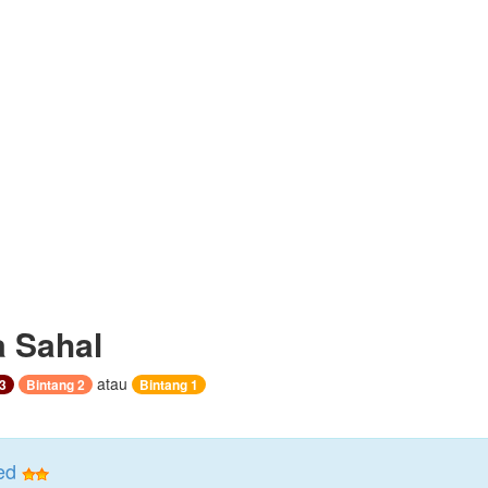
 Sahal
atau
3
Bintang 2
Bintang 1
ed