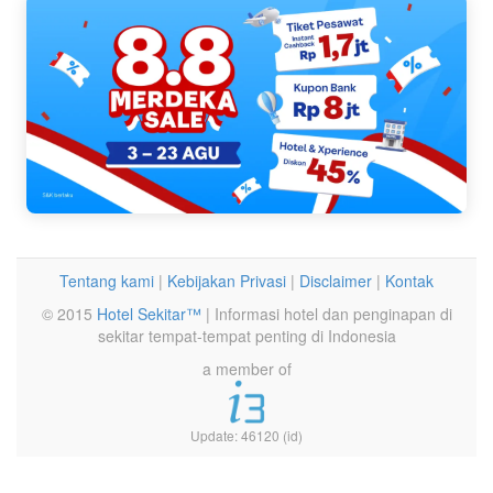
Tentang kami
|
Kebijakan Privasi
|
Disclaimer
|
Kontak
© 2015
Hotel Sekitar™
| Informasi hotel dan penginapan di
sekitar tempat-tempat penting di Indonesia
a member of
Update: 46120 (id)