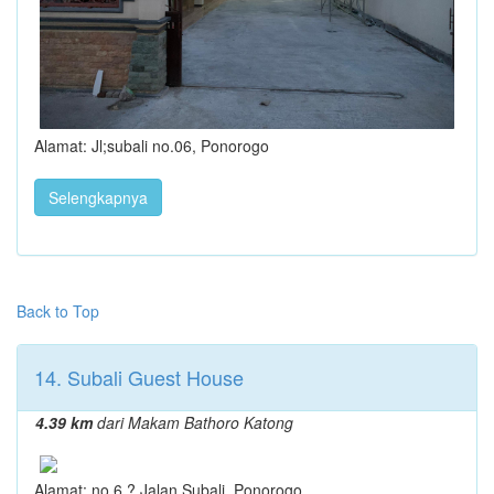
Alamat: Jl;subali no.06, Ponorogo
Selengkapnya
Back to Top
14. Subali Guest House
4.39 km
dari Makam Bathoro Katong
Alamat: no 6 ? Jalan Subali, Ponorogo