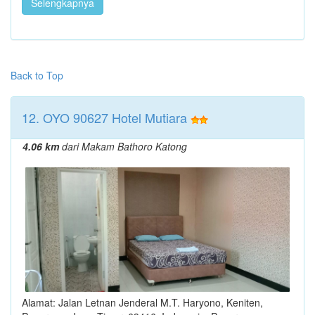
Selengkapnya
Back to Top
12. OYO 90627 Hotel Mutiara
4.06 km
dari Makam Bathoro Katong
Alamat: Jalan Letnan Jenderal M.T. Haryono, Keniten,