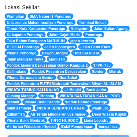
Lokasi Sekitar:
Plampitan
SMA Negeri 1 Ponorogo
Universitas Muhammadiyah Ponorogo
Terminal Seloaji
Taman Kota Kabupaten Ponorogo
Nologaten
Jalan Sultan Agung
Kabupaten Ponorogo
Jalan Gajah Mada
Ponorogo
Toko Bahan Bangunan MARIMUN
japan keyring
BLOK M Ponorogo
Jalan Diponegoro
Jalan Gatot Kaca
Wisata Ponorogo
Pawon Dengok
Hotel SANKITA
Jalan Madusari Raya
Madusari
Pondok Modern Darussalam Gontor Kampus 2
3FV6+75J
Kalimalang
Pondok Pesantren Darussalam
Gontor
Mlarak
Wisma Darussalam Gontor
Gua Sahal
Pondok Pesantren PUTRI Madrasah Tsanawiyah Aliyah AL-ISLAM
WISATA TUBING KALI KAJAR
Jl. Masjid
Bank Jatim
Gunung Mangge
Menang
WISATA BANTARAN KANAL POYO
Srandil
Wisata Bukit Srandil
Waduk Bendo Ponorogo
bukit samboja
WISATA SENDANG DRAJAT
Wagir Lor
Zulhahfish
Air Terjun Midodaren uye banget
Desa Wisata Kupuk
Wisata Bukit Mbobrok
TIRTO HUSODO
Liona Loundry
Air terjun Widodaren Ngebel
Bukit Panggringan
bunga hias