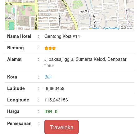
Leaflet
|
©
OpenStreetMap
contributors
Nama Hotel
:
Gentong Kost #14
Bintang
:
Alamat
:
Jl pakisaji gg 3, Sumerta Kelod, Denpasar
timur
Kota
:
Bali
Latitude
:
-8.663459
Longitude
:
115.243156
Harga
:
IDR. 0
Pemesanan
:
Traveloka