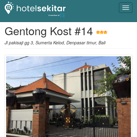
Toggl
navig
Gentong Kost #14
Jl pakisaji gg 3, Sumerta Kelod, Denpasar timur, Bali