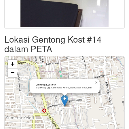
Lokasi Gentong Kost #14
dalam PETA
+
−
×
Gentong Kost #14
Jl pakisaji gg 3, Sumerta Kelod, Denpasar timur, Bali