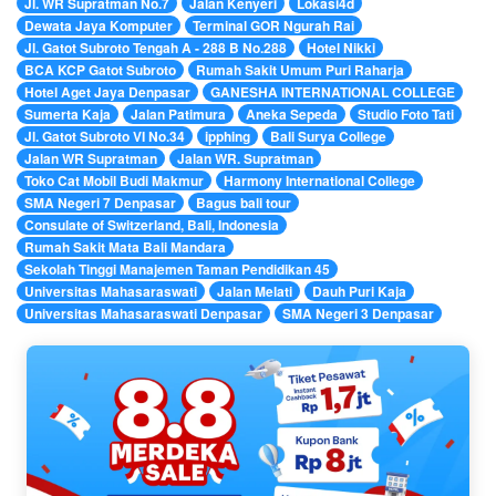
Jl. WR Supratman No.7
Jalan Kenyeri
Lokasi4d
Dewata Jaya Komputer
Terminal GOR Ngurah Rai
Jl. Gatot Subroto Tengah A - 288 B No.288
Hotel Nikki
BCA KCP Gatot Subroto
Rumah Sakit Umum Puri Raharja
Hotel Aget Jaya Denpasar
GANESHA INTERNATIONAL COLLEGE
Sumerta Kaja
Jalan Patimura
Aneka Sepeda
Studio Foto Tati
Jl. Gatot Subroto VI No.34
ipphing
Bali Surya College
Jalan WR Supratman
Jalan WR. Supratman
Toko Cat Mobil Budi Makmur
Harmony International College
SMA Negeri 7 Denpasar
Bagus bali tour
Consulate of Switzerland, Bali, Indonesia
Rumah Sakit Mata Bali Mandara
Sekolah Tinggi Manajemen Taman Pendidikan 45
Universitas Mahasaraswati
Jalan Melati
Dauh Puri Kaja
Universitas Mahasaraswati Denpasar
SMA Negeri 3 Denpasar