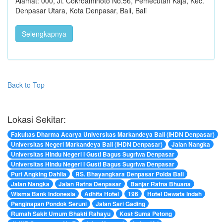
Alamat: 000, Jl. Cokroaminoto No.56, Pemecutan Kaja, Kec.
Denpasar Utara, Kota Denpasar, Bali, Bali
Selengkapnya
Back to Top
Lokasi Sekitar:
Fakultas Dharma Acarya Universitas Markandeya Bali (IHDN Denpasar)
Universitas Negeri Markandeya Bali (IHDN Denpasar)
Jalan Nangka
Universitas Hindu Negeri I Gusti Bagus Sugriwa Denpasar
Universitas Hindu Negeri I Gusti Bagus Sugriwa Denpasar
Puri Angking Dahlia
RS. Bhayangkara Denpasar Polda Bali
Jalan Nangka
Jalan Ratna Denpasar
Banjar Ratna Bhuana
Wisma Bank Indonesia
Adhita Hotel
196
Hotel Dewata Indah
Penginapan Pondok Seruni
Jalan Sari Gading
Rumah Sakit Umum Bhakti Rahayu
Kost Suma Petong