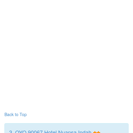
Back to Top
3. OYO 90067 Hotel Nuansa Indah