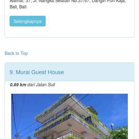
Alamat: 37, Jl. Nangka Selatan No.37/57, Dangin Puri Kaja,
Bali, Bali
Selengkapnya
Back to Top
9. Murai Guest House
0.89 km
dari Jalan Suli