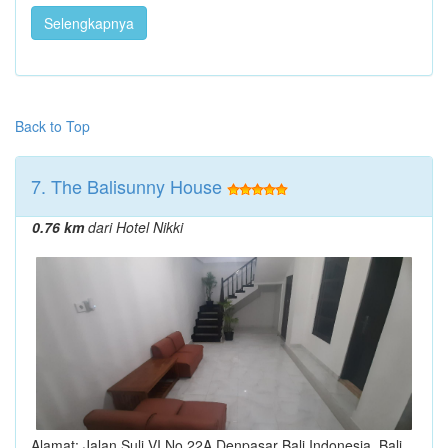
Selengkapnya
Back to Top
7. The Balisunny House
0.76 km
dari Hotel Nikki
Alamat: Jalan Suli VI No 22A Denpasar Bali Indonesia, Bali