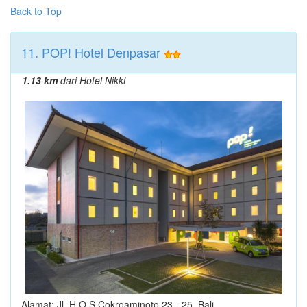
Back to Top
11. POP! Hotel Denpasar
1.13 km
dari Hotel Nikki
Alamat: Jl. H.O.S Cokroaminoto 23 - 25, Bali