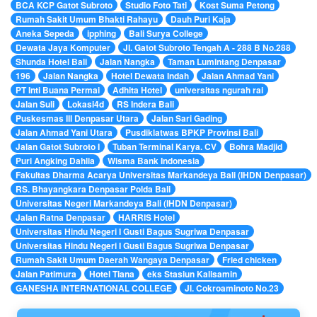
BCA KCP Gatot Subroto
Studio Foto Tati
Kost Suma Petong
Rumah Sakit Umum Bhakti Rahayu
Dauh Puri Kaja
Aneka Sepeda
ipphing
Bali Surya College
Dewata Jaya Komputer
Jl. Gatot Subroto Tengah A - 288 B No.288
Shunda Hotel Bali
Jalan Nangka
Taman Lumintang Denpasar
196
Jalan Nangka
Hotel Dewata Indah
Jalan Ahmad Yani
PT Inti Buana Permai
Adhita Hotel
universitas ngurah rai
Jalan Suli
Lokasi4d
RS Indera Bali
Puskesmas III Denpasar Utara
Jalan Sari Gading
Jalan Ahmad Yani Utara
Pusdiklatwas BPKP Provinsi Bali
Jalan Gatot Subroto I
Tuban Terminal Karya. CV
Bohra Madjid
Puri Angking Dahlia
Wisma Bank Indonesia
Fakultas Dharma Acarya Universitas Markandeya Bali (IHDN Denpasar)
RS. Bhayangkara Denpasar Polda Bali
Universitas Negeri Markandeya Bali (IHDN Denpasar)
Jalan Ratna Denpasar
HARRIS Hotel
Universitas Hindu Negeri I Gusti Bagus Sugriwa Denpasar
Universitas Hindu Negeri I Gusti Bagus Sugriwa Denpasar
Rumah Sakit Umum Daerah Wangaya Denpasar
Fried chicken
Jalan Patimura
Hotel Tiana
eks Stasiun Kalisamin
GANESHA INTERNATIONAL COLLEGE
Jl. Cokroaminoto No.23