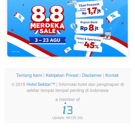
Tentang kami
|
Kebijakan Privasi
|
Disclaimer
|
Kontak
© 2015
Hotel Sekitar™
| Informasi hotel dan penginapan di
sekitar tempat-tempat penting di Indonesia
a member of
Update: 46120 (id)