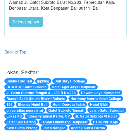
Alamat: Jl. Gatot Subroto Barat No.283, Pemecutan Kaja,
Denpasar Utara, Kota Denpasar, Bali 80111, Bali
Selengkapnya
Back to Top
Lokasi Sekitar:
Studio Foto Tati
ipphing
Bali Surya College
BCA KCP Gatot Subroto
Hotel Aget Jaya Denpasar
Jl. Gatot Subroto Tengah A - 288 B No.288
Dewata Jaya Komputer
Rumah Sakit Umum Bhakti Rahayu
Harmony International College
196
Shunda Hotel Bali
Hotel Dewata Indah
Hotel Nikki
universitas ngurah rai
Gatot Subroto Tengah
Jalan Gatot Subroto I
Lokasi4d
Tuban Terminal Karya. CV
Jl. Gatot Subroto VI No.34
Jalan Sari Gading
Taman Lumintang Denpasar
Dauh Puri Kaja
Kost Suma Petong
Jalan Nangka
Apotek Kimia Farma