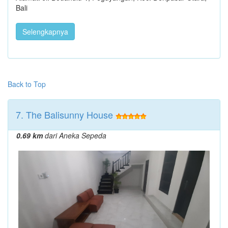
Bali
Selengkapnya
Back to Top
7. The Balisunny House
0.69 km
dari Aneka Sepeda