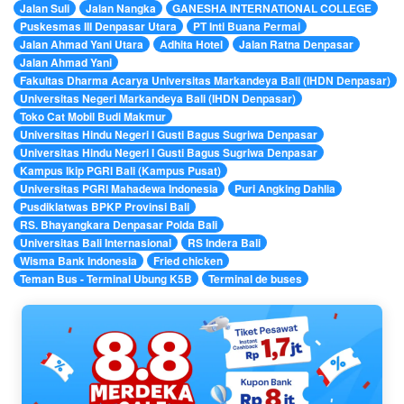
Jalan Suli
Jalan Nangka
GANESHA INTERNATIONAL COLLEGE
Puskesmas III Denpasar Utara
PT Inti Buana Permai
Jalan Ahmad Yani Utara
Adhita Hotel
Jalan Ratna Denpasar
Jalan Ahmad Yani
Fakultas Dharma Acarya Universitas Markandeya Bali (IHDN Denpasar)
Universitas Negeri Markandeya Bali (IHDN Denpasar)
Toko Cat Mobil Budi Makmur
Universitas Hindu Negeri I Gusti Bagus Sugriwa Denpasar
Universitas Hindu Negeri I Gusti Bagus Sugriwa Denpasar
Kampus Ikip PGRI Bali (Kampus Pusat)
Universitas PGRI Mahadewa Indonesia
Puri Angking Dahlia
Pusdiklatwas BPKP Provinsi Bali
RS. Bhayangkara Denpasar Polda Bali
Universitas Bali Internasional
RS Indera Bali
Wisma Bank Indonesia
Fried chicken
Teman Bus - Terminal Ubung K5B
Terminal de buses