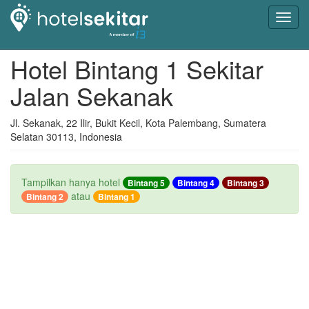
Toggl
navig
Hotel Bintang 1 Sekitar
Jalan Sekanak
Jl. Sekanak, 22 Ilir, Bukit Kecil, Kota Palembang, Sumatera
Selatan 30113, Indonesia
Tampilkan hanya hotel
Bintang 5
Bintang 4
Bintang 3
atau
Bintang 2
Bintang 1