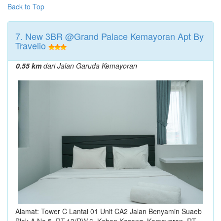
Back to Top
7. New 3BR @Grand Palace Kemayoran Apt By
Travelio
0.55 km
dari Jalan Garuda Kemayoran
Alamat: Tower C Lantai 01 Unit CA2 Jalan Benyamin Suaeb