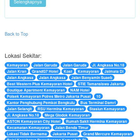
Selengkapnya
Back to Top
Lokasi Sekitar:
Kemayoran
Jalan Garuda
Jalan Garuda
Jl. Angkasa No.18
Jalan Kran
GrandG7 Hotel
Kost
Kemayoran
Jaimata Di
Jalan Angkasa
Jalan Angkasa
Jalan Benyamin Suaeb
Best Western Plus Kemayoran Hotel
STIE Tamansiswa Jakarta
Boutique Apartment Kemayoran
NAM Hotel
Polsek Kemayoran Polres Metro Jakarta Pusat
10
Kantor Penghubung Pemkot Bengkulu
Bus Terminal Damri
Jalan Selangit
RSU Hermina Kemayoran
Stasiun Kemayoran
Jl. Angkasa No.18
Mega Glodok Kemayoran
ASTON Kemayoran City Hotel
Rumah Sakit Hermina Kemayoran
Kecamatan Kemayoran
Jalan Benda Timur
Lokasi Tidak Bernama
Jakarta Pusat
Grand Mercure Kemayoran
Balai Kesehatan Penerbangan Kemenhub RI