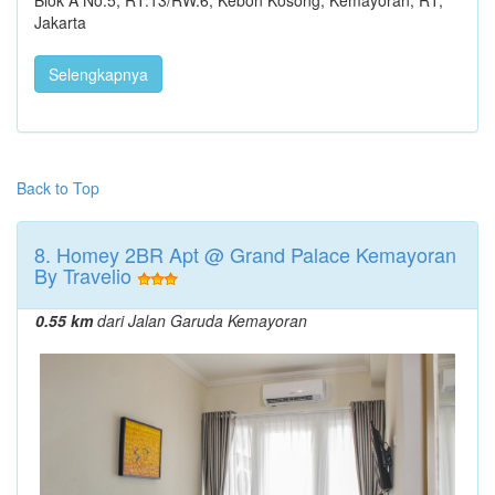
Blok A No.5, RT.13/RW.6, Kebon Kosong, Kemayoran, RT,
Jakarta
Selengkapnya
Back to Top
8. Homey 2BR Apt @ Grand Palace Kemayoran
By Travelio
0.55 km
dari Jalan Garuda Kemayoran