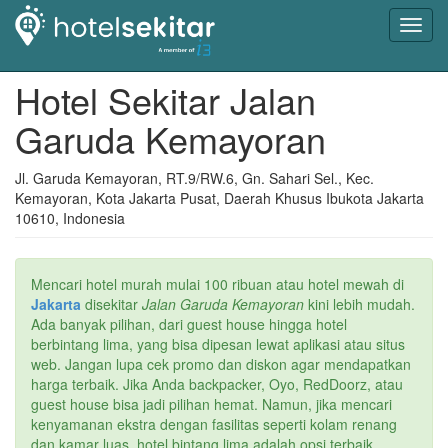
Toggl
navig
Hotel Sekitar Jalan
Garuda Kemayoran
Jl. Garuda Kemayoran, RT.9/RW.6, Gn. Sahari Sel., Kec.
Kemayoran, Kota Jakarta Pusat, Daerah Khusus Ibukota Jakarta
10610, Indonesia
Mencari hotel murah mulai 100 ribuan atau hotel mewah di
Jakarta
disekitar
Jalan Garuda Kemayoran
kini lebih mudah.
Ada banyak pilihan, dari guest house hingga hotel
berbintang lima, yang bisa dipesan lewat aplikasi atau situs
web. Jangan lupa cek promo dan diskon agar mendapatkan
harga terbaik. Jika Anda backpacker, Oyo, RedDoorz, atau
guest house bisa jadi pilihan hemat. Namun, jika mencari
kenyamanan ekstra dengan fasilitas seperti kolam renang
dan kamar luas, hotel bintang lima adalah opsi terbaik.