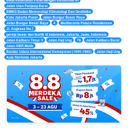
Jalan Utan Panjang Barat
BMKG Badan Meteorologi Klimatologi Dan Geofisika
Kota Jakarta Pusat
Jalan Bungur Besar Raya
Jalan Bungur Besar Raya
4
Mediterania Palace Residences
Jl. Angkasa No.1
gereja besar dan ikonik di Indonesia, Jakarta, Jawa, Indonesia
Jalan Kalibaru Timur V
Jalan Haji Ung
78
Jalan Kalibaru Barat
Jalan HBR Motik
Bandar Udara Internasional Kemayoran (1940-1985)
Jalan Haji Ung
Aula Simfonia Jakarta