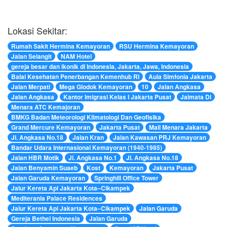
Lokasi Sekitar:
Rumah Sakit Hermina Kemayoran
RSU Hermina Kemayoran
Jalan Selangit
NAM Hotel
gereja besar dan ikonik di Indonesia, Jakarta, Jawa, Indonesia
Balai Kesehatan Penerbangan Kemenhub RI
Aula Simfonia Jakarta
Jalan Merpati
Mega Glodok Kemayoran
10
Jalan Angkasa
Jalan Angkasa
Kantor Imigrasi Kelas I Jakarta Pusat
Jaimata Di
Menara ATC Kemajoran
BMKG Badan Meteorologi Klimatologi Dan Geofisika
Grand Mercure Kemayoran
Jakarta Pusat
Mall Menara Jakarta
Jl. Angkasa No.18
Jalan Kran
Jalan Kawasan PRJ Kemayoran
Bandar Udara Internasional Kemayoran (1940-1985)
Jalan HBR Motik
Jl. Angkasa No.1
Jl. Angkasa No.18
Jalan Benyamin Suaeb
Kost
Kemayoran
Jakarta Pusat
Jalan Garuda Kemayoran
Springhill Office Tower
Jalur Kereta Api Jakarta Kota–Cikampek
Mediterania Palace Residences
Jalur Kereta Api Jakarta Kota–Cikampek
Jalan Garuda
Gereja Bethel Indonesia
Jalan Garuda