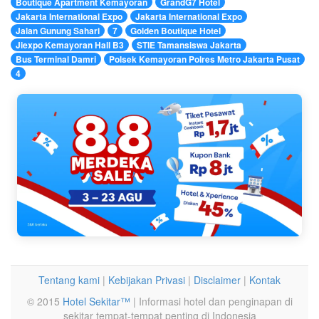
Boutique Apartment Kemayoran
GrandG7 Hotel
Jakarta International Expo
Jakarta International Expo
Jalan Gunung Sahari
7
Golden Boutique Hotel
Jiexpo Kemayoran Hall B3
STIE Tamansiswa Jakarta
Bus Terminal Damri
Polsek Kemayoran Polres Metro Jakarta Pusat
4
Tentang kami
|
Kebijakan Privasi
|
Disclaimer
|
Kontak
© 2015
Hotel Sekitar™
| Informasi hotel dan penginapan di
sekitar tempat-tempat penting di Indonesia