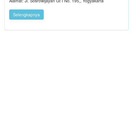
Alamat: Jl. Sosrowijayan Gt I No. 195,, Yogyakarta
Selengkapnya