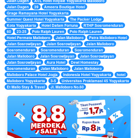
Jalan Dagen
Ã©L Hotel Royale Yogyakarta Malioboro
Jalan Dagen
39
Ameera Boutique Hotel
Grage Ramayana Hotel Yogyakarta
Summer Quest Hotel Yogyakarta
The Packer Lodge
Kota Yogyakarta
Hotel Dafam Fortuna
RTHP Sosromenduran
60
23-25
Polo Ralph Lauren
Polo Ralph Lauren
Hotel Permata Malioboro
Jalan Malioboro
Patra Malioboro Hotel
Jalan Sosrowijayan
Jalan Sosrowijayan
Jalan Malioboro
Sosromenduran
Sosromenduran
Sosromenduran
Jalan Malioboro
Jalan Sosrowijayan
Jalan Sosrowijayan
Jalan Sosrowijayan
Aura Hotel
Dewi Homestay
Sosromenduran
Jalan Malioboro
Jalan Malioboro
Malioboro Palace Hotel Jogja
Indonesia Hotel Yogyakarta
hotel
Malioboro Yogyakarta
3-5
Universitas Proklamasi 45 Yogyakarta
Et Malio Stay & Travel
Jl. Malioboro No.60