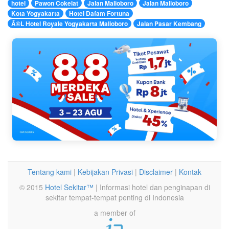
hotel
Pawon Cokelat
Jalan Malioboro
Jalan Malioboro
Kota Yogyakarta
Hotel Dafam Fortuna
Ã©L Hotel Royale Yogyakarta Malioboro
Jalan Pasar Kembang
Tentang kami
|
Kebijakan Privasi
|
Disclaimer
|
Kontak
© 2015
Hotel Sekitar™
| Informasi hotel dan penginapan di
sekitar tempat-tempat penting di Indonesia
a member of