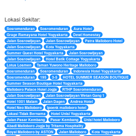
Lokasi Sekitar:
Sosromenduran
Sosromenduran
Aura Hotel
Grage Ramayana Hotel Yogyakarta
Dewi Homestay
Jalan Sosrowijayan
Jalan Sosrowijayan
Patra Malioboro Hotel
Jalan Sosrowijayan
Kota Yogyakarta
Summer Quest Hotel Yogyakarta
Jalan Sosrowijayan
Jalan Sosrowijayan
Hotel Batik Cottage Yogyakarta
Lotus Losmen
Taman Yuwono Heritage Malioboro
Sosromenduran
Sosromenduran
Indonesia Hotel Yogyakarta
Sosromenduran
195
3-5
HOTEL SUMMER SEASON BOUTIQUE
Summer Season Boutique Hotel Yogyakarta
Malioboro Palace Hotel Jogja
RTHP Sosromenduran
Jalan Sosrowijayan
Jalan Sosrowijayan Wetan Gang 1
Hotel 1001 Malam
Jalan Dagen
Andrea Hotel
Hotel Neo Malioboro
Ipoenk malioboro hotel
Lokasi Tidak Bernama
Hotel Unisi Yogyakarta
Jalan Pasar Kembang
Pasar Kembang
Unisi hotel Malioboro
Abadi Malioboro Jogja by Tritama Hospitality
Royal Malioboro by ASTON
Jalan Malioboro
Kota Yogyakarta